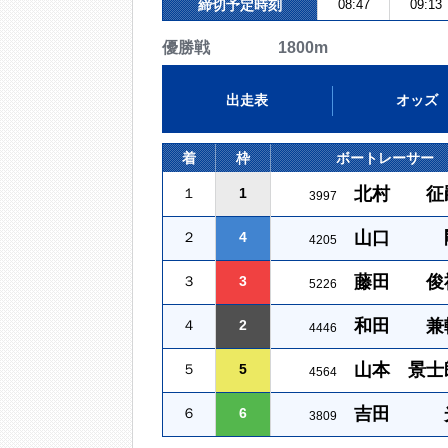
締切予定時刻
08:47
09:13
優勝戦 1800m
出走表
オッズ
着
枠
ボートレーサー
北村 征
１
1
3997
山口 
２
4
4205
藤田 俊
３
3
5226
和田 兼
４
2
4446
山本 景士
５
5
4564
吉田 
６
6
3809