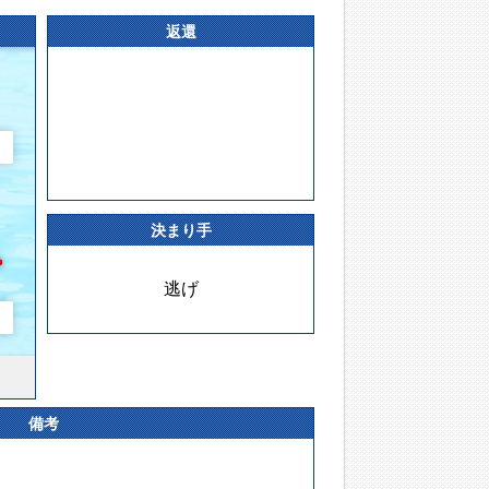
返還
決まり手
逃げ
備考