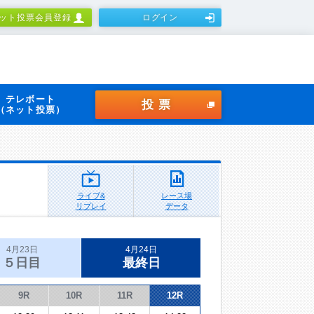
ット投票会員登録
ログイン
テレボート
投票
（ネット投票）
ライブ&
レース場
リプレイ
データ
4月23日
4月24日
５日目
最終日
9R
10R
11R
12R