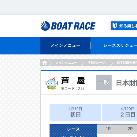
知る楽し
メインメニュー
レーススケジュ
HOME
メインメニュー
本日のレース
日本財団会長
日本財
4月19日
4月20日
初日
２日目
レース
1R
2R