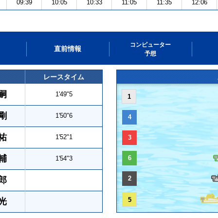
09:39
10:05
10:33
11:05
11:35
12:06
コンピューター
直前情報
予想
レースタイム
嗣
1'49"5
1
剛
1'50"6
4
祐
1'52"1
3
輔
6
1'54"3
2
郎
5
光