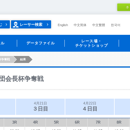
ネ
む
レーサー検索
English
中文简体
中文繁體
한국어
レース場・
ール
データファイル
チケットショップ
杯争奪戦
結果
団会長杯争奪戦
4月21日
4月22日
３日目
４日目
3R
4R
5R
6R
7R
8R