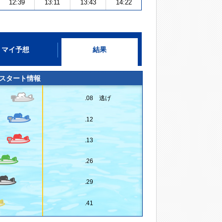
12:39
13:11
13:43
14:22
マイ予想
結果
スタート情報
.08 逃げ
.12
.13
.26
.29
.41