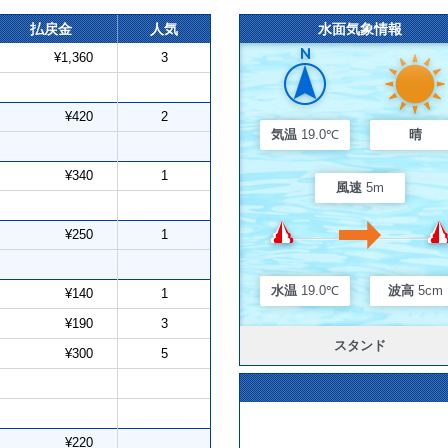
払戻金
人気
水面気象情報
¥1,360
3
¥420
2
気温
19.0℃
晴
¥340
1
風速
5m
¥250
1
水温
19.0℃
波高
5cm
¥140
1
¥190
3
スタンド
¥300
5
¥220