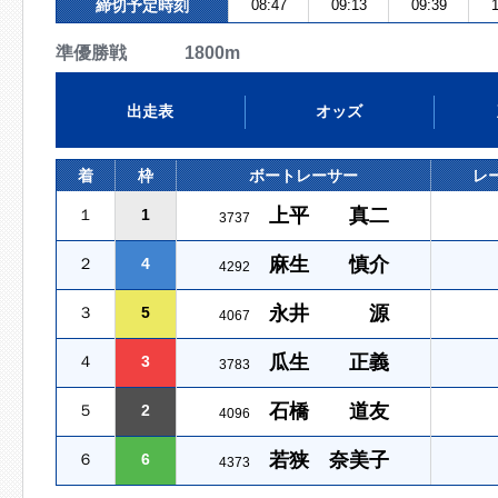
締切予定時刻
08:47
09:13
09:39
1
準優勝戦 1800m
出走表
オッズ
着
枠
ボートレーサー
レ
上平 真二
１
1
3737
麻生 慎介
２
4
4292
永井 源
３
5
4067
瓜生 正義
４
3
3783
石橋 道友
５
2
4096
若狭 奈美子
６
6
4373