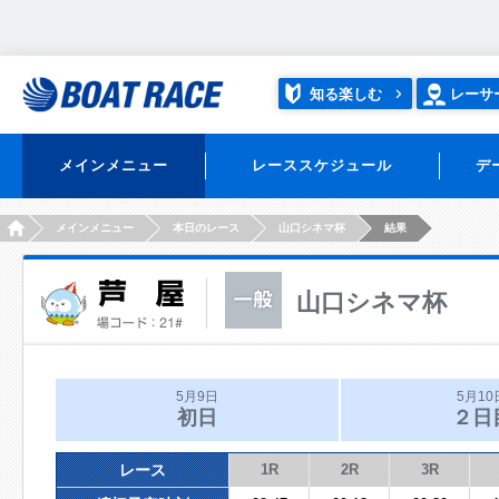
知る楽しむ
レーサ
メインメニュー
レーススケジュール
デ
HOME
メインメニュー
本日のレース
山口シネマ杯
結果
山口シネマ杯
5月9日
5月10
初日
２日
レース
1R
2R
3R