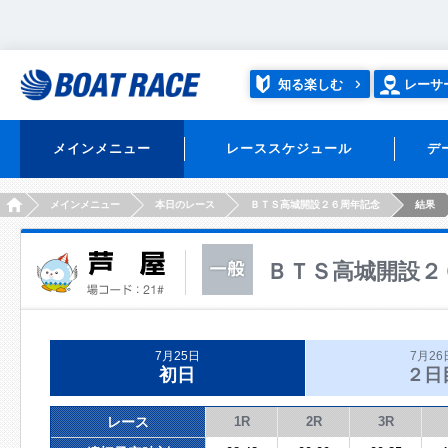
知る楽しむ
レーサ
メインメニュー
レーススケジュール
デ
HOME
メインメニュー
本日のレース
ＢＴＳ高城開設２６周年記念
結果
ＢＴＳ高城開設２
7月25日
7月26
初日
２日
レース
1R
2R
3R