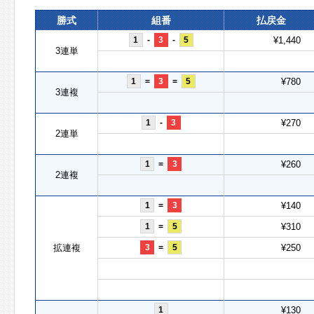
勝式
組番
払戻金
1
-
3
-
5
¥1,440
3連単
1
=
3
=
5
¥780
3連複
1
-
3
¥270
2連単
1
=
3
¥260
2連複
1
=
3
¥140
1
=
5
¥310
拡連複
3
=
5
¥250
1
¥130