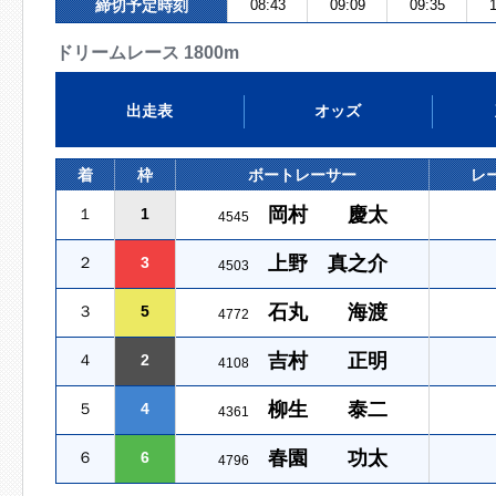
締切予定時刻
08:43
09:09
09:35
1
ドリームレース 1800m
出走表
オッズ
着
枠
ボートレーサー
レ
岡村 慶太
１
1
4545
上野 真之介
２
3
4503
石丸 海渡
３
5
4772
吉村 正明
４
2
4108
柳生 泰二
５
4
4361
春園 功太
６
6
4796