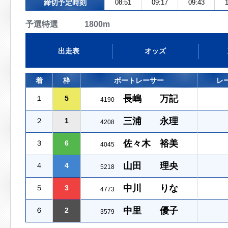
締切予定時刻
08:51
09:17
09:43
1
予選特選 1800m
出走表
オッズ
着
枠
ボートレーサー
レ
長嶋 万記
１
5
4190
三浦 永理
２
1
4208
佐々木 裕美
３
6
4045
山田 理央
４
4
5218
中川 りな
５
3
4773
中里 優子
６
2
3579