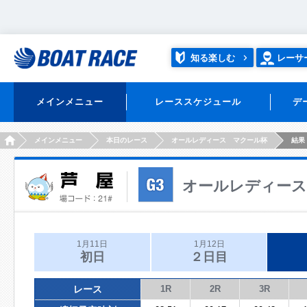
知る楽しむ
レーサ
メインメニュー
レーススケジュール
デ
HOME
メインメニュー
本日のレース
オールレディース マクール杯
結果
オールレディース
1月11日
1月12日
初日
２日目
レース
1R
2R
3R