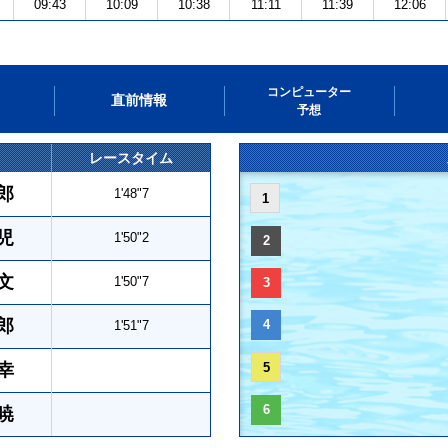
09:43
10:09
10:38
11:11
11:39
12:06
コンピューター
直前情報
予想
レースタイム
郎
1'48"7
1
児
1'50"2
2
文
1'50"7
3
郎
4
1'51"7
幸
5
6
暁