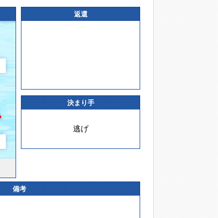
返還
決まり手
逃げ
備考