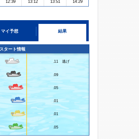
12:39
13:12
13:51
14:29
マイ予想
結果
スタート情報
.11 逃げ
.09
.05
.01
.01
.05