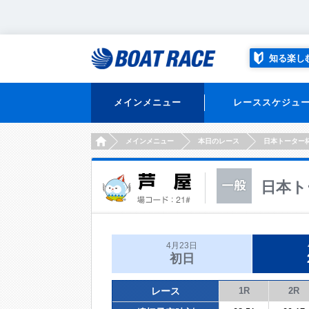
知る楽し
メインメニュー
レーススケジュ
HOME
メインメニュー
本日のレース
日本トーター
日本ト
4月23日
初日
レース
1R
2R