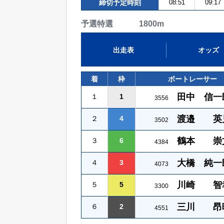
締切予定時刻
08:51
09:17
予選特選 1800m
出走表
オッズ
着
枠
ボートレーサー
田中 信一
１
1
3556
渡邉 英
２
4
3502
鶴本 崇
３
6
4384
大橋 純一
４
3
4073
川崎 智
５
5
3300
三川 昂
６
2
4551