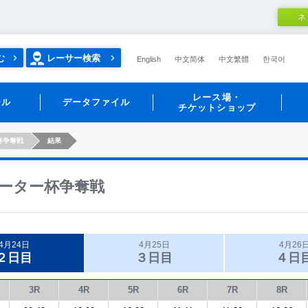
ネ
む
レーサー検索
English
中文简体
中文繁體
한국어
レース場・
ール
データファイル
チケットショップ
杯争奪戦
結果
ーター杯争奪戦
4月24日
4月25日
4月26
２日目
３日目
４日
3R
4R
5R
6R
7R
8R