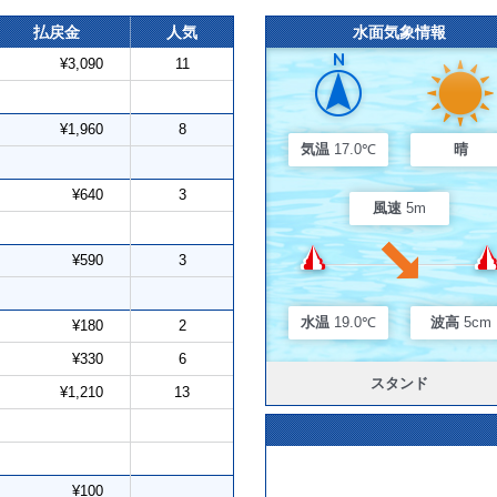
払戻金
人気
水面気象情報
¥3,090
11
¥1,960
8
気温
17.0℃
晴
¥640
3
風速
5m
¥590
3
水温
19.0℃
波高
5cm
¥180
2
¥330
6
スタンド
¥1,210
13
¥100