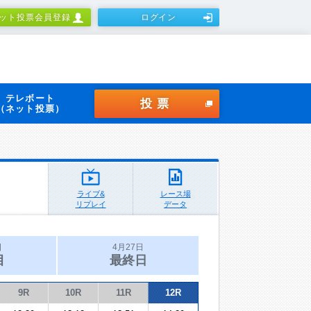
ット投票会員登録
ログイン
テレボート
投票
（ネット投票）
ライブ&
レース場
リプレイ
データ
日
4月27日
目
最終日
9R
10R
11R
12R