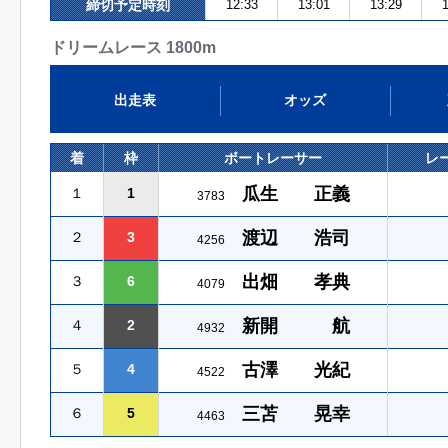
締切予定時刻
12:33
13:01
13:29
1
ドリームレース 1800m
出走表
オッズ
着
枠
ボートレーサー
レ
瓜生 正義
１
1
3783
渡辺 浩司
２
3
4256
出畑 孝典
３
6
4079
新開 航
４
2
4932
古澤 光紀
５
4
4522
三苫 晃幸
６
5
4463