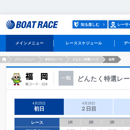
知る楽しむ
レーサ
メインメニュー
レーススケジュール
デ
HOME
メインメニュー
本日のレース
どんたく特選レース
結果
どんたく特選レー
4月25日
4月26日
初日
２日目
レース
1R
2R
3R