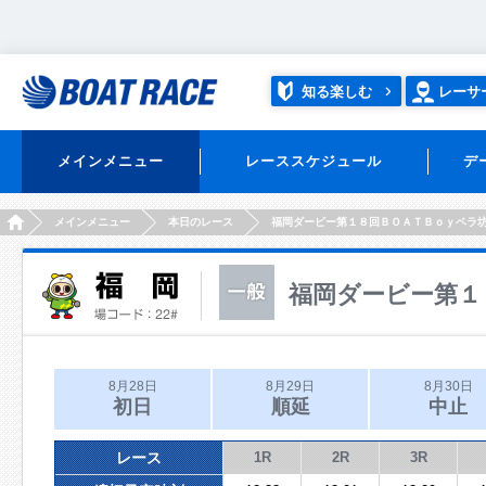
知る楽しむ
レーサ
メインメニュー
レーススケジュール
デ
HOME
メインメニュー
本日のレース
福岡ダービー第１８回ＢＯＡＴＢｏｙペラ
福岡ダービー第１
8月28日
8月29日
8月30日
初日
順延
中止
レース
1R
2R
3R