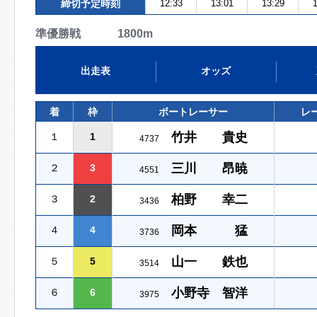
締切予定時刻
12:33
13:01
13:29
1
準優勝戦 1800m
出走表
オッズ
着
枠
ボートレーサー
レ
竹井 貴史
１
1
4737
三川 昂暁
２
3
4551
柏野 幸二
３
2
3436
岡本 猛
４
4
3736
山一 鉄也
５
5
3514
小野寺 智洋
６
6
3975