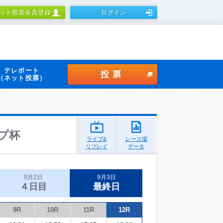
ット投票会員登録
ログイン
テレボート
投票
（ネット投票）
プ杯
ライブ&
レース場
リプレイ
データ
9月2日
9月3日
４日目
最終日
9R
10R
11R
12R