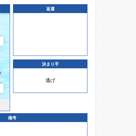
返還
決まり手
逃げ
備考