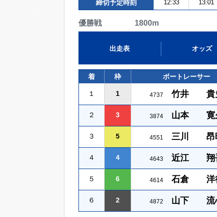
締切予定時刻
12:33
13:01
優勝戦 1800m
出走表
オッズ
着
枠
ボートレーサー
竹井 貴
１
1
4737
山本 寛
２
3
3874
三川 昂
３
5
4551
近江 翔
４
4
4643
石倉 洋
５
6
4614
山下 流
６
2
4872