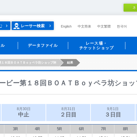
ネ
む
レーサー検索
English
中文简体
中文繁體
한국어
レース場・
ール
データファイル
チケットショップ
第１８回ＢＯＡＴＢｏｙペラ坊ショップ杯
結果
ービー第１８回ＢＯＡＴＢｏｙペラ坊ショッ
8月30日
8月31日
9月1日
中止
２日目
３日目
3R
4R
5R
6R
7R
8R