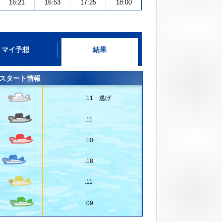
16:21
16:53
17:25
18:00
マイ予想
結果
スタート情報
.11 逃げ
.11
.10
.18
.11
.09