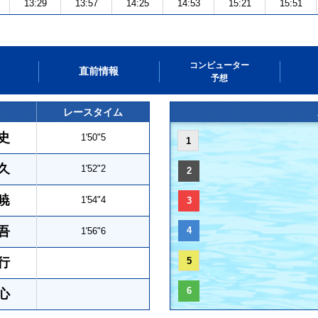
13:29
13:57
14:25
14:53
15:21
15:51
コンピューター
直前情報
予想
レースタイム
史
1'50"5
1
久
1'52"2
2
暁
1'54"4
3
吾
4
1'56"6
行
5
6
心