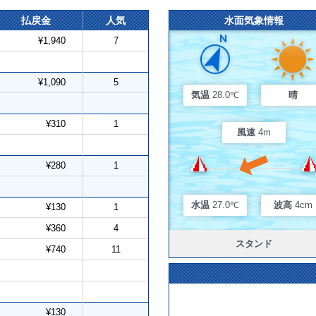
払戻金
人気
水面気象情報
¥1,940
7
¥1,090
5
気温
28.0℃
晴
¥310
1
風速
4m
¥280
1
水温
27.0℃
波高
4cm
¥130
1
¥360
4
スタンド
¥740
11
¥130