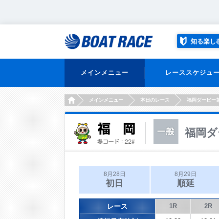
知る楽し
メインメニュー
レーススケジュ
HOME
メインメニュー
本日のレース
福岡ダービー
福岡ダ
8月28日
8月29日
初日
順延
レース
1R
2R