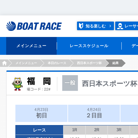
知る楽しむ
レーサ
メインメニュー
レーススケジュール
デ
HOME
メインメニュー
本日のレース
西日本スポーツ杯
結果
西日本スポーツ杯
4月23日
4月24日
初日
２日目
レース
1R
2R
3R