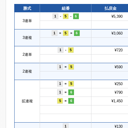
勝式
組番
払戻金
1
-
5
-
6
¥5,390
3連単
1
=
5
=
6
¥3,060
3連複
1
-
5
¥720
2連単
1
=
5
¥590
2連複
1
=
5
¥250
1
=
6
¥790
拡連複
5
=
6
¥1,450
1
¥130