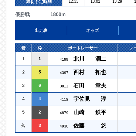
締切予定時刻
12:33
13:01
13:29
1
優勝戦 1800m
出走表
オッズ
着
枠
ボートレーサー
レ
北川 潤二
１
1
4199
西村 拓也
２
5
4397
石田 章央
３
6
3811
宇佐見 淳
４
4
4118
山崎 鉄平
５
2
4879
佐藤 悠
落
3
4930