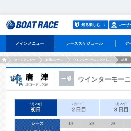
知る楽しむ
レーサ
メインメニュー
レーススケジュール
デ
HOME
メインメニュー
本日のレース
ウインターモーニングバトル
結果
ウインターモー
2月20日
2月21日
2月22日
初日
２日目
３日目
レース
1R
2R
3R