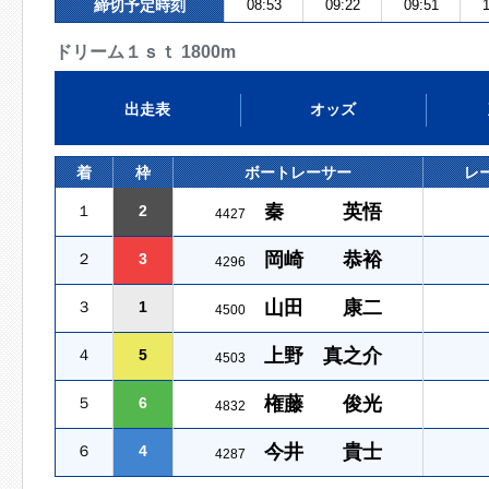
締切予定時刻
08:53
09:22
09:51
1
ドリーム１ｓｔ 1800m
出走表
オッズ
着
枠
ボートレーサー
レ
秦 英悟
１
2
4427
岡崎 恭裕
２
3
4296
山田 康二
３
1
4500
上野 真之介
４
5
4503
権藤 俊光
５
6
4832
今井 貴士
６
4
4287