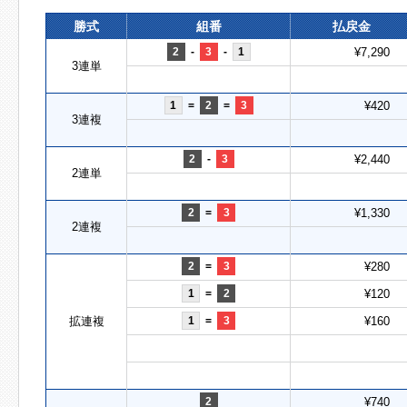
勝式
組番
払戻金
2
-
3
-
1
¥7,290
3連単
1
=
2
=
3
¥420
3連複
2
-
3
¥2,440
2連単
2
=
3
¥1,330
2連複
2
=
3
¥280
1
=
2
¥120
拡連複
1
=
3
¥160
2
¥740