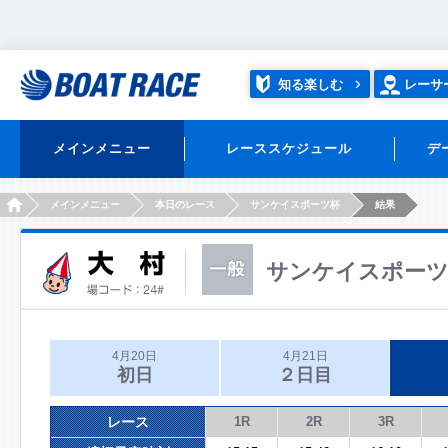
知る楽しむ
レーサ
メインメニュー
レーススケジュール
デ
HOME
メインメニュー
本日のレース
サンケイスポーツ杯
結果
サンケイスポー
4月20日
4月21日
初日
２日目
レース
1R
2R
3R