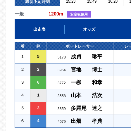
締切予定時刻
15:23
15:49
16:28
1
一般
1200m
安定板使用
出走表
オッズ
着
枠
ボートレーサー
レ
成貞 琳平
１
5
5178
宮地 博士
２
2
3964
一柳 和孝
３
6
3772
山本 浩次
４
1
3558
多羅尾 達之
５
3
3859
出畑 孝典
６
4
4079