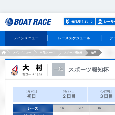
知る楽しむ
レーサ
メインメニュー
レーススケジュール
デ
HOME
メインメニュー
本日のレース
スポーツ報知杯
結果
スポーツ報知杯
6月26日
6月27日
6月28日
初日
２日目
３日目
レース
1R
2R
3R