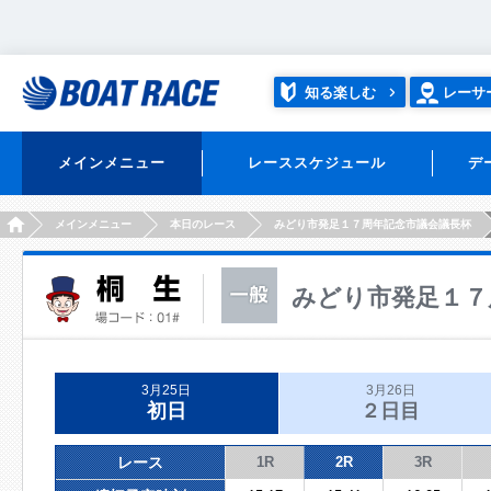
知る楽しむ
レーサ
メインメニュー
レーススケジュール
デ
HOME
メインメニュー
本日のレース
みどり市発足１７周年記念市議会議長杯
みどり市発足１７
3月25日
3月26日
初日
２日目
レース
1R
2R
3R