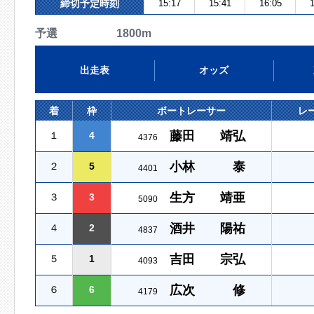
締切予定時刻
15:17
15:41
16:05
1
予選 1800m
出走表
オッズ
着
枠
ボートレーサー
レ
藤田 靖弘
１
4
4376
小林 泰
２
5
4401
生方 靖亜
３
3
5090
酒井 陽祐
４
2
4837
吉田 宗弘
５
1
4093
広次 修
６
6
4179