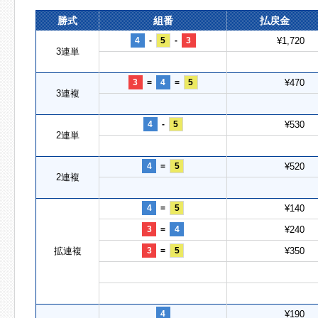
勝式
組番
払戻金
4
-
5
-
3
¥1,720
3連単
3
=
4
=
5
¥470
3連複
4
-
5
¥530
2連単
4
=
5
¥520
2連複
4
=
5
¥140
3
=
4
¥240
拡連複
3
=
5
¥350
4
¥190