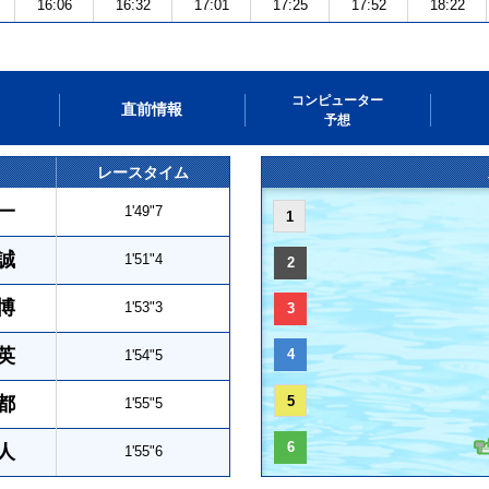
16:06
16:32
17:01
17:25
17:52
18:22
コンピューター
直前情報
予想
レースタイム
一
1'49"7
1
誠
1'51"4
2
博
1'53"3
3
英
4
1'54"5
都
5
1'55"5
6
人
1'55"6