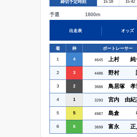
締切予定時刻
15:18
15:42
予選 1800m
出走表
オッズ
着
枠
ボートレーサー
上村 純
１
4
4645
野村 
２
3
4486
鳥居塚 孝
３
2
3686
宮内 由紀
４
1
3293
島倉 
５
5
4987
富永 正
６
6
3699