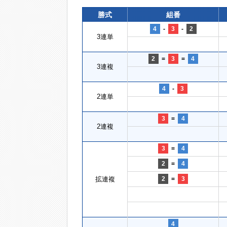
勝式
組番
4
-
3
-
2
3連単
2
=
3
=
4
3連複
4
-
3
2連単
3
=
4
2連複
3
=
4
2
=
4
拡連複
2
=
3
4