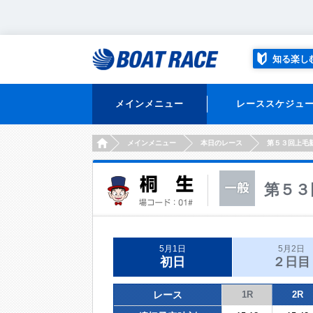
知る楽し
メインメニュー
レーススケジュ
HOME
メインメニュー
本日のレース
第５３回上毛
第５３
5月1日
5月2日
初日
２日目
レース
1R
2R