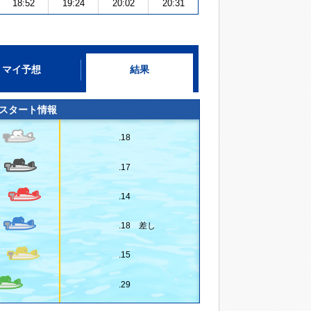
18:52
19:24
20:02
20:31
マイ予想
結果
スタート情報
.18
.17
.14
.18 差し
.15
.29