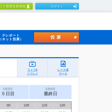
ット投票会員登録
ログイン
テレボート
投票
（ネット投票）
ライブ&
レース場
リプレイ
データ
5月5日
5月6日
５日目
最終日
9R
10R
11R
12R