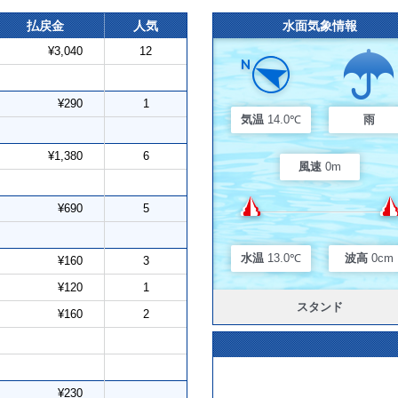
払戻金
人気
水面気象情報
¥3,040
12
¥290
1
気温
14.0℃
雨
¥1,380
6
風速
0m
¥690
5
水温
13.0℃
波高
0cm
¥160
3
¥120
1
スタンド
¥160
2
¥230