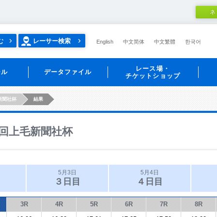
ネ
む
レーサー検索
English
中文简体
中文繁體
한국어
レース場・
ール
データファイル
チケットショップ
新聞社杯
結果
回上毛新聞社杯
5月3日
5月4日
３日目
４日目
3R
4R
5R
6R
7R
8R