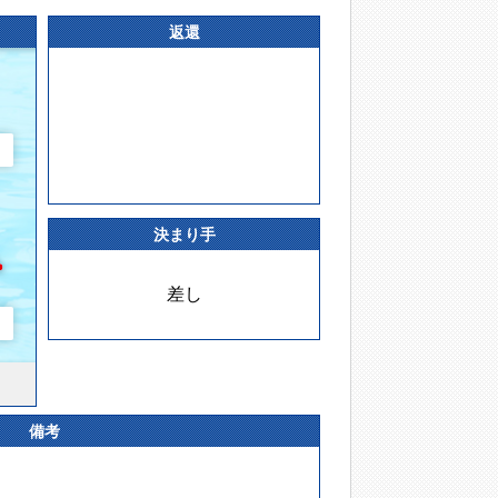
返還
決まり手
差し
備考