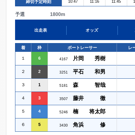
締切予定時刻
10:47
11:16
11:45
1
予選 1800m
出走表
オッズ
着
枠
ボートレーサー
レ
片岡 秀樹
１
6
4167
平石 和男
２
2
3251
森 智哉
３
1
5181
藤井 徹
４
3
3507
楠 将太郎
５
4
5246
角浜 修
６
5
3430