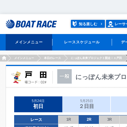
知る楽しむ
レーサ
メインメニュー
レーススケジュール
デ
HOME
メインメニュー
本日のレース
にっぽん未来プロジェクト競走ｉｎ戸田
にっぽん未来プロ
5月24日
5月25日
初日
２日目
レース
1R
2R
3R