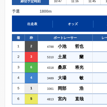
締切予定時刻
10:47
11:16
11:45
1
予選 1800m
出走表
オッズ
着
枠
ボートレーサー
レ
小池 哲也
１
2
4788
土屋 蘭
２
3
5310
桑原 将光
３
6
4318
大場 敏
４
4
3489
岡部 浩
５
1
3361
宮内 直哉
６
5
4813