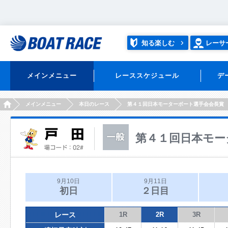
知る楽しむ
レーサ
メインメニュー
レーススケジュール
デ
HOME
メインメニュー
本日のレース
第４１回日本モーターボート選手会会長賞
第４１回日本モー
9月10日
9月11日
初日
２日目
レース
1R
2R
3R