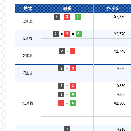
勝式
組番
払戻金
2
-
3
-
6
¥7,330
3連単
2
=
3
=
6
¥2,770
3連複
2
-
3
¥1,740
2連単
2
=
3
¥720
2連複
2
=
3
¥330
2
=
6
¥350
拡連複
3
=
6
¥1,300
2
¥210