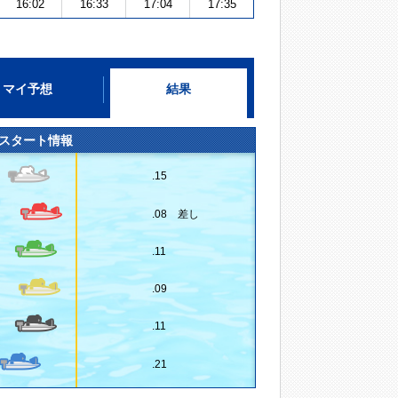
16:02
16:33
17:04
17:35
マイ予想
結果
スタート情報
.15
.08 差し
.11
.09
.11
.21