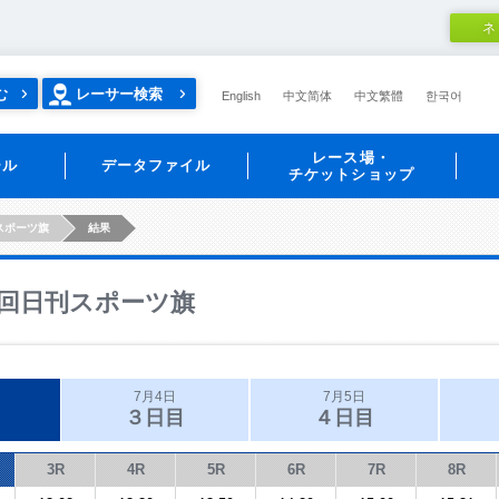
ネ
む
レーサー検索
English
中文简体
中文繁體
한국어
レース場・
ール
データファイル
チケットショップ
スポーツ旗
結果
回日刊スポーツ旗
7月4日
7月5日
３日目
４日目
3R
4R
5R
6R
7R
8R