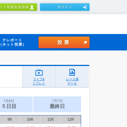
ット投票会員登録
ログイン
テレボート
投票
（ネット投票）
ライブ&
レース場
リプレイ
データ
7月6日
7月7日
５日目
最終日
9R
10R
11R
12R