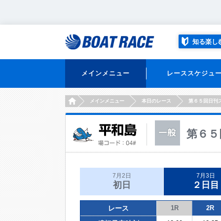
知る楽し
メインメニュー
レーススケジュ
HOME
メインメニュー
本日のレース
第６５回日刊
第６５
7月2日
7月3日
初日
２日目
レース
1R
2R