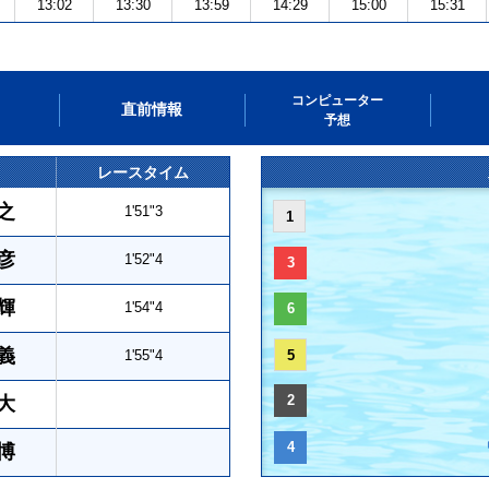
13:02
13:30
13:59
14:29
15:00
15:31
コンピューター
直前情報
予想
レースタイム
之
1'51"3
1
彦
1'52"4
3
輝
1'54"4
6
義
1'55"4
5
2
大
4
博