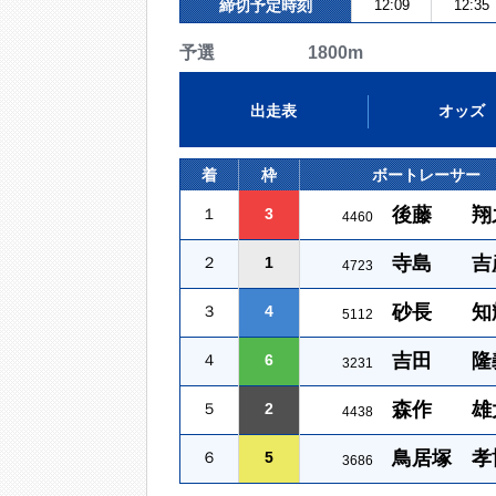
締切予定時刻
12:09
12:35
予選 1800m
出走表
オッズ
着
枠
ボートレーサー
後藤 翔
１
3
4460
寺島 吉
２
1
4723
砂長 知
３
4
5112
吉田 隆
４
6
3231
森作 雄
５
2
4438
鳥居塚 孝
６
5
3686