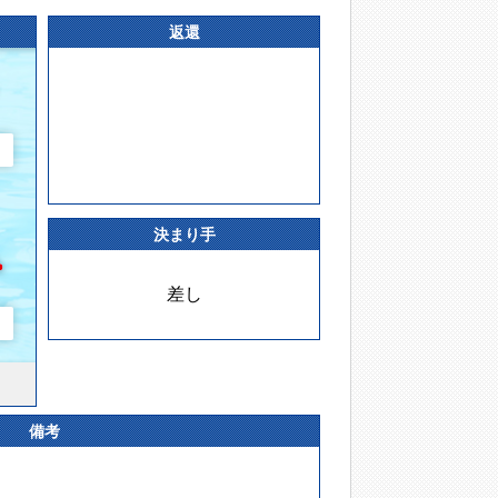
返還
決まり手
差し
備考