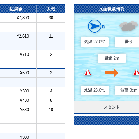
払戻金
人気
水面気象情報
¥7,800
30
¥2,610
11
気温
27.0℃
曇り
¥710
2
風速
2m
¥500
2
水温
23.0℃
波高
3cm
¥300
4
¥490
8
スタンド
¥580
10
¥300