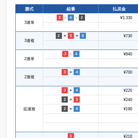
勝式
組番
払戻金
3
-
4
-
2
¥3,330
3連単
2
=
3
=
4
¥730
3連複
3
-
4
¥840
2連単
3
=
4
¥700
2連複
3
=
4
¥220
2
=
3
¥240
拡連複
2
=
4
¥190
3
¥210