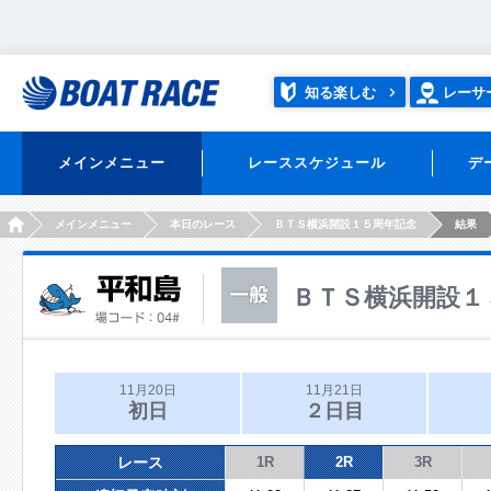
知る楽しむ
レーサ
メインメニュー
レーススケジュール
デ
HOME
メインメニュー
本日のレース
ＢＴＳ横浜開設１５周年記念
結果
ＢＴＳ横浜開設１
11月20日
11月21日
初日
２日目
レース
1R
2R
3R