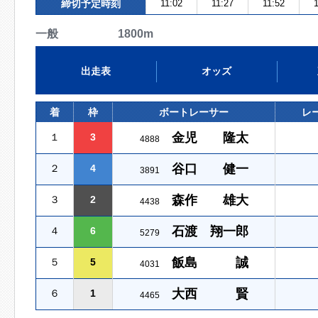
締切予定時刻
11:02
11:27
11:52
1
一般 1800m
出走表
オッズ
着
枠
ボートレーサー
レ
金児 隆太
１
3
4888
谷口 健一
２
4
3891
森作 雄大
３
2
4438
石渡 翔一郎
４
6
5279
飯島 誠
５
5
4031
大西 賢
６
1
4465