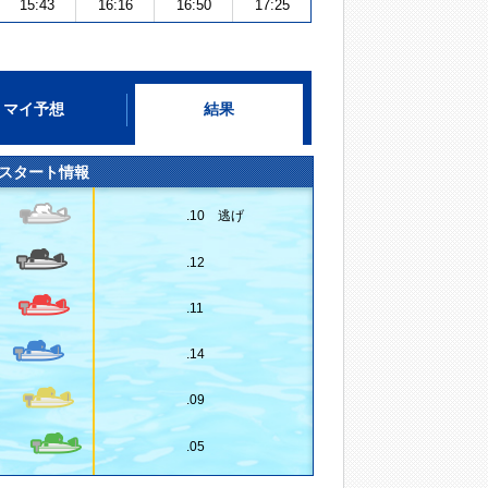
15:43
16:16
16:50
17:25
マイ予想
結果
スタート情報
.10 逃げ
.12
.11
.14
.09
.05