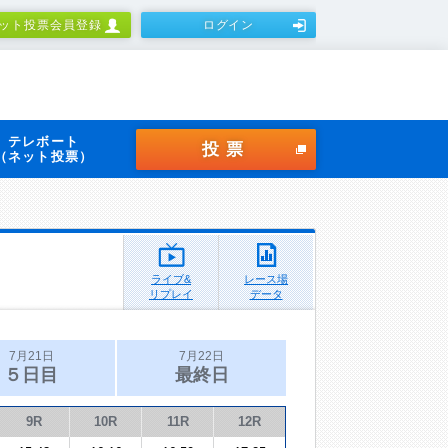
ット投票会員登録
ログイン
テレボート
投票
（ネット投票）
ライブ&
レース場
リプレイ
データ
7月21日
7月22日
５日目
最終日
9R
10R
11R
12R