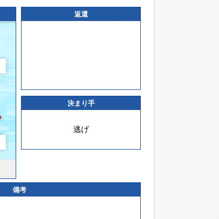
返還
決まり手
逃げ
備考