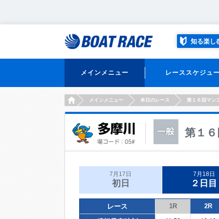
知る楽し
メインメニュー
レーススケジュ
HOME
メインメニュー
本日のレース
第１６回マン
第１６
7月17日
7月18日
初日
２日目
レース
1R
2R