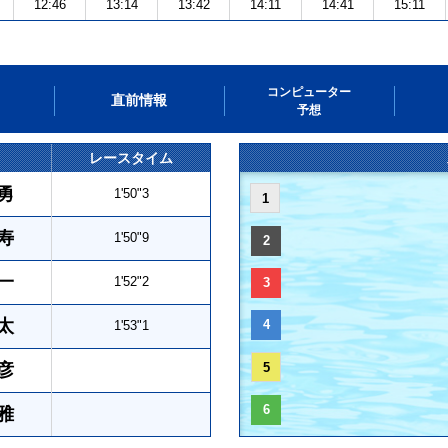
12:46
13:14
13:42
14:11
14:41
15:11
コンピューター
直前情報
予想
レースタイム
勇
1'50"3
1
寿
1'50"9
2
一
1'52"2
3
太
4
1'53"1
彦
5
6
雅