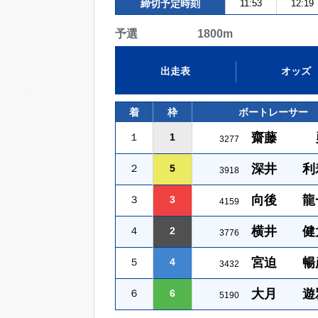
締切予定時刻
11:53
12:19
予選 1800m
出走表
オッズ
着
枠
ボートレーサー
齋藤 
１
1
3277
深井 利
２
5
3918
向後 龍
３
3
4159
横井 健
４
2
3776
宮迫 暢
５
4
3432
大月 遊
６
6
5190