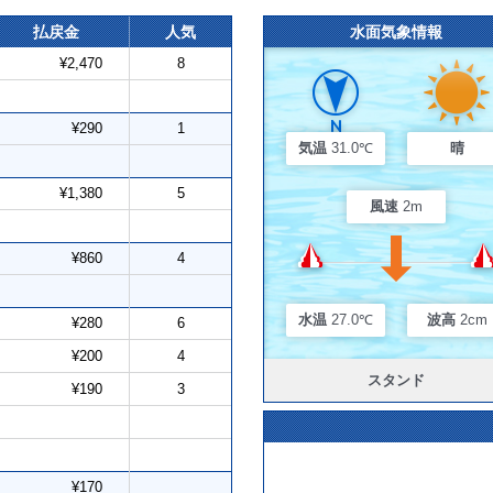
払戻金
人気
水面気象情報
¥2,470
8
¥290
1
気温
31.0℃
晴
¥1,380
5
風速
2m
¥860
4
水温
27.0℃
波高
2cm
¥280
6
¥200
4
スタンド
¥190
3
¥170