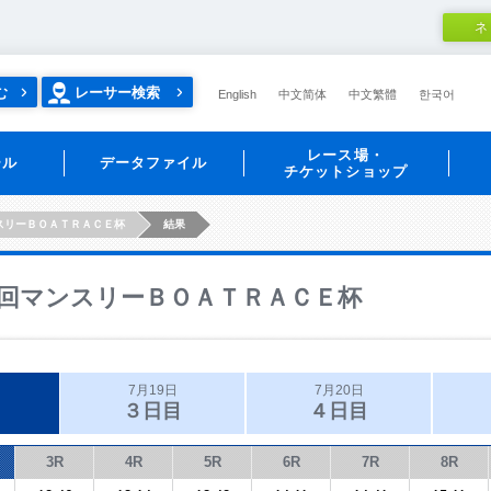
ネ
む
レーサー検索
English
中文简体
中文繁體
한국어
レース場・
ール
データファイル
チケットショップ
スリーＢＯＡＴＲＡＣＥ杯
結果
回マンスリーＢＯＡＴＲＡＣＥ杯
7月19日
7月20日
３日目
４日目
3R
4R
5R
6R
7R
8R