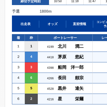
締切予定時刻
10:50
11:18
11:47
1
予選 1800m
コンピ
出走表
オッズ
直前情報
予
着
枠
ボートレーサー
レ
北川 潤二
１
1
4199
茅原 悠紀
２
4
4418
船岡 洋一郎
３
3
4398
長田 頼宗
４
6
4266
黒井 達矢
５
5
4528
星 栄爾
６
2
4216