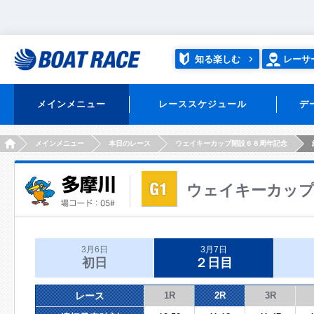
知る楽しむ
レーサ
メインメニュー
レーススケジュール
デ
HOME
メインメニュー
本日のレース
ウェイキーカップ開設６８周年記念
ウェイキーカップ
3月6日
3月7日
初日
２日目
レース
1R
2R
3R