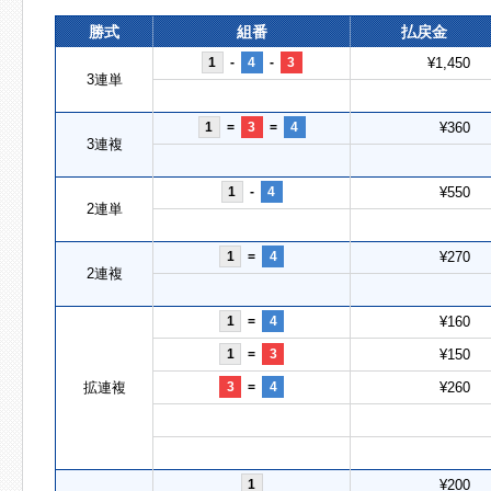
勝式
組番
払戻金
1
-
4
-
3
¥1,450
3連単
1
=
3
=
4
¥360
3連複
1
-
4
¥550
2連単
1
=
4
¥270
2連複
1
=
4
¥160
1
=
3
¥150
拡連複
3
=
4
¥260
1
¥200