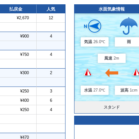
払戻金
人気
水面気象情報
¥2,670
12
¥900
4
気温
26.0℃
雨
¥750
4
風速
2m
¥300
2
水温
27.0℃
波高
1cm
¥250
3
¥400
6
スタンド
¥250
4
¥470