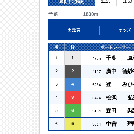
締切予定時刻
11:23
11:50
予選 1800m
出走表
オッズ
着
枠
ボートレーサー
千葉 真
１
1
4775
廣中 智紗
２
2
4117
登 みひ
３
4
5264
松瀬 弘
４
3
3474
森田 梨
５
6
5164
中曽 瑠
６
5
5314