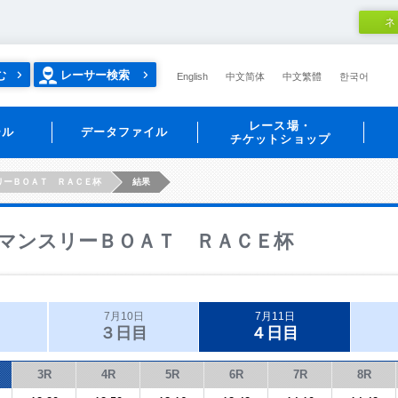
ネ
む
レーサー検索
English
中文简体
中文繁體
한국어
レース場・
ール
データファイル
チケットショップ
リーＢＯＡＴ ＲＡＣＥ杯
結果
マンスリーＢＯＡＴ ＲＡＣＥ杯
7月10日
7月11日
３日目
４日目
3R
4R
5R
6R
7R
8R