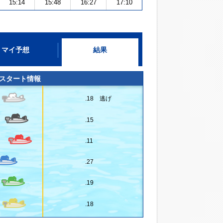
15:14
15:48
16:27
17:10
マイ予想
結果
スタート情報
.18 逃げ
.15
.11
.27
.19
.18