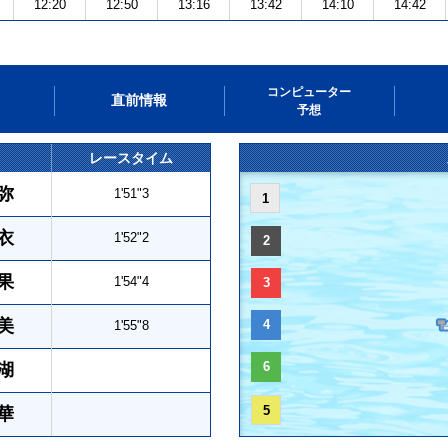
12:20
12:50
13:16
13:42
14:10
14:42
コンピューター
直前情報
予想
レースタイム
弥
1'51"3
1
衣
1'52"2
2
果
1'54"4
3
美
4
1'55"8
6
湖
5
華