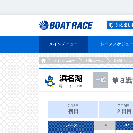
知る楽し
メインメニュー
レーススケジュ
HOME
メインメニュー
本日のレース
第８戦マンス
第８戦
7月8日
7月9日
初日
２日目
レース
1R
2R