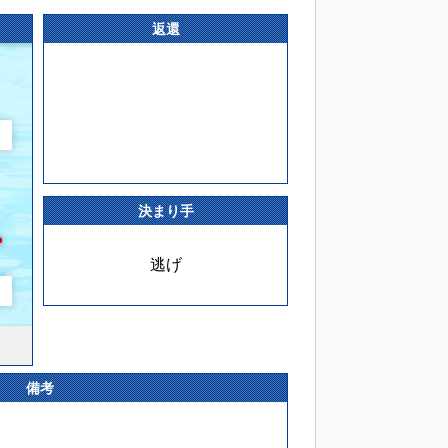
返還
決まり手
逃げ
備考