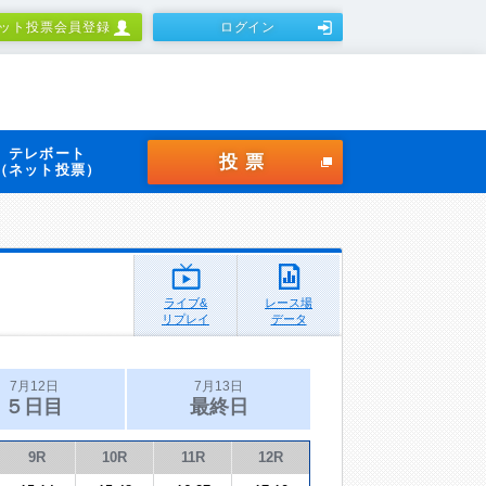
ット投票会員登録
ログイン
テレボート
投票
（ネット投票）
ライブ&
レース場
リプレイ
データ
7月12日
7月13日
５日目
最終日
9R
10R
11R
12R