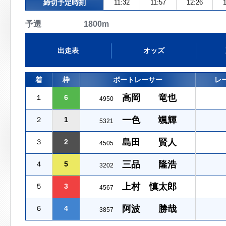
締切予定時刻
11:32
11:57
12:26
1
予選 1800m
出走表
オッズ
着
枠
ボートレーサー
レ
高岡 竜也
１
6
4950
一色 颯輝
２
1
5321
島田 賢人
３
2
4505
三品 隆浩
４
5
3202
上村 慎太郎
５
3
4567
阿波 勝哉
６
4
3857