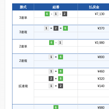
勝式
組番
払戻金
6
-
1
-
2
¥7,130
3連単
1
=
2
=
6
¥370
3連複
6
-
1
¥3,980
2連単
1
=
6
¥800
2連複
1
=
6
¥460
2
=
6
¥320
拡連複
1
=
2
¥140
6
¥980