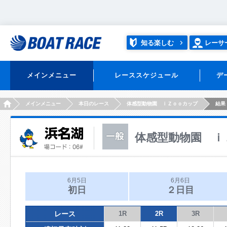
知る楽しむ
レーサ
メインメニュー
レーススケジュール
デ
HOME
メインメニュー
本日のレース
体感型動物園 ｉＺｏｏカップ
結果
体感型動物園 ｉ
6月5日
6月6日
初日
２日目
レース
1R
2R
3R