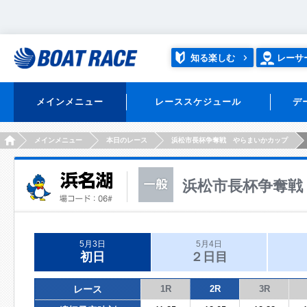
知る楽しむ
レーサ
メインメニュー
レーススケジュール
デ
HOME
メインメニュー
本日のレース
浜松市長杯争奪戦 やらまいかカップ
浜松市長杯争奪戦
5月3日
5月4日
初日
２日目
レース
1R
2R
3R