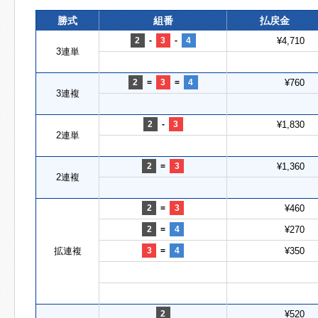
勝式
組番
払戻金
2
-
3
-
4
¥4,710
3連単
2
=
3
=
4
¥760
3連複
2
-
3
¥1,830
2連単
2
=
3
¥1,360
2連複
2
=
3
¥460
2
=
4
¥270
拡連複
3
=
4
¥350
2
¥520