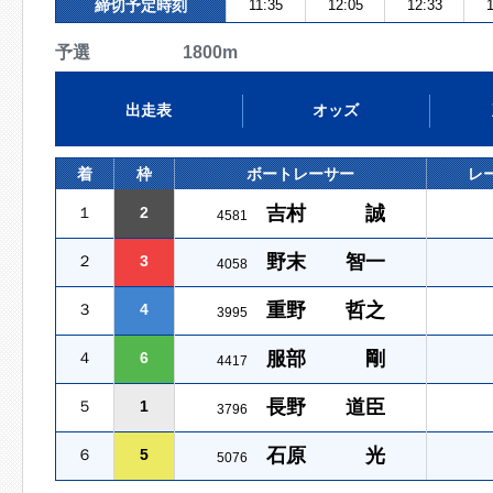
締切予定時刻
11:35
12:05
12:33
1
予選 1800m
出走表
オッズ
着
枠
ボートレーサー
レ
吉村 誠
１
2
4581
野末 智一
２
3
4058
重野 哲之
３
4
3995
服部 剛
４
6
4417
長野 道臣
５
1
3796
石原 光
６
5
5076