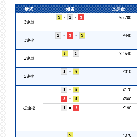
勝式
組番
払戻金
5
-
1
-
3
¥5,700
3連単
1
=
3
=
5
¥440
3連複
5
-
1
¥2,540
2連単
1
=
5
¥910
2連複
1
=
5
¥170
3
=
5
¥300
拡連複
1
=
3
¥190
5
¥370