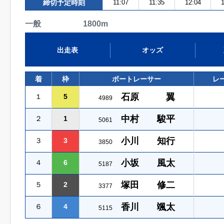
締切予定時刻
11:07
11:35
12:04
1
一般 1800m
出走表
オッズ
着
枠
ボートレーサー
レ
石原 翼
１
5
4989
中村 駿平
２
1
5061
小川 知行
３
3
3850
小坂 風太
４
6
5187
塚田 修二
５
2
3377
香川 颯太
６
4
5115