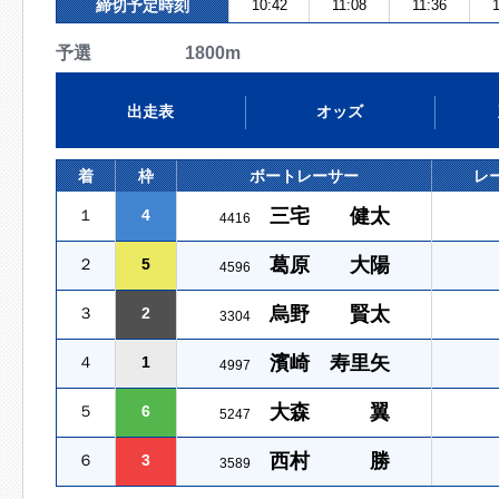
締切予定時刻
10:42
11:08
11:36
1
予選 1800m
出走表
オッズ
着
枠
ボートレーサー
レ
三宅 健太
１
4
4416
葛原 大陽
２
5
4596
烏野 賢太
３
2
3304
濱崎 寿里矢
４
1
4997
大森 翼
５
6
5247
西村 勝
６
3
3589