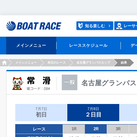
知る楽しむ
レーサ
メインメニュー
レーススケジュール
デ
HOME
メインメニュー
本日のレース
名古屋グランパスカップ
結果
名古屋グランパス
7月7日
7月8日
初日
２日目
レース
1R
2R
3R