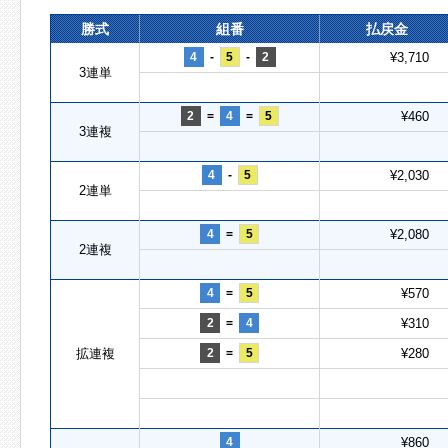
勝式
組番
払戻金
4
-
5
-
2
¥3,710
3連単
2
=
4
=
5
¥460
3連複
4
-
5
¥2,030
2連単
4
=
5
¥2,080
2連複
4
=
5
¥570
2
=
4
¥310
拡連複
2
=
5
¥280
4
¥860