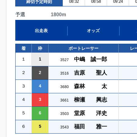
締切予定時刻
08:32
08:58
09:24
0
予選 1800m
出走表
オッズ
着
枠
ボートレーサー
レ
中嶋 誠一郎
１
1
3527
吉原 聖人
２
2
3516
森林 太
３
4
3680
柳瀬 興志
４
3
3661
堂原 洋史
５
6
3503
福田 雅一
６
5
3543