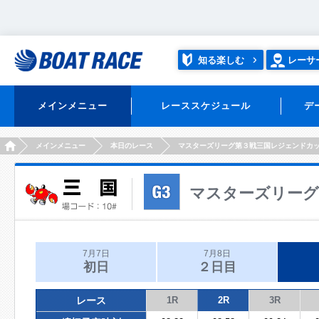
知る楽しむ
レーサ
メインメニュー
レーススケジュール
デ
HOME
メインメニュー
本日のレース
マスターズリーグ第３戦三国レジェンドカ
マスターズリーグ
7月7日
7月8日
初日
２日目
レース
1R
2R
3R