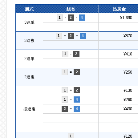
勝式
組番
払戻金
1
-
2
-
4
¥1,690
3連単
1
=
2
=
4
¥870
3連複
1
-
2
¥410
2連単
1
=
2
¥250
2連複
1
=
2
¥130
1
=
4
¥260
拡連複
2
=
4
¥430
1
¥120