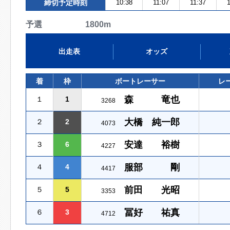
締切予定時刻
10:38
11:07
11:37
1
予選 1800m
出走表
オッズ
着
枠
ボートレーサー
レ
森 竜也
１
1
3268
大橋 純一郎
２
2
4073
安達 裕樹
３
6
4227
服部 剛
４
4
4417
前田 光昭
５
5
3353
冨好 祐真
６
3
4712