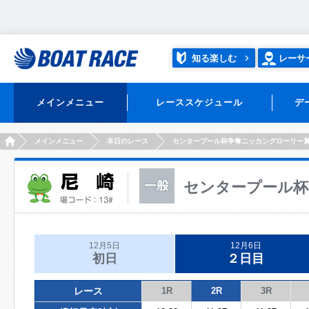
知る楽しむ
レーサ
メインメニュー
レーススケジュール
デ
HOME
メインメニュー
本日のレース
センタープール杯争奪ニッカングローリー
センタープール杯
12月5日
12月6日
初日
２日目
レース
1R
2R
3R