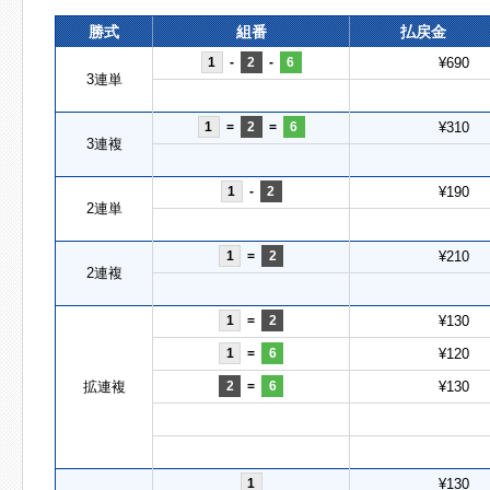
勝式
組番
払戻金
1
-
2
-
6
¥690
3連単
1
=
2
=
6
¥310
3連複
1
-
2
¥190
2連単
1
=
2
¥210
2連複
1
=
2
¥130
1
=
6
¥120
拡連複
2
=
6
¥130
1
¥130