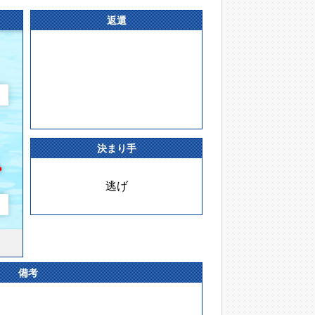
返還
決まり手
逃げ
備考