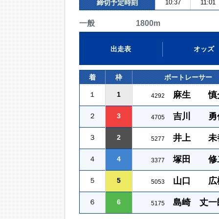
締切予定時刻
10:37
11:01
一般 1800m
出走表
オッズ
着
枠
ボートレーサー
麻生 慎
１
1
4292
吉川 勇
２
3
4705
井上 未
３
2
5277
塚田 修
４
4
3377
山口 広
５
5
5053
島崎 丈一
６
6
5175