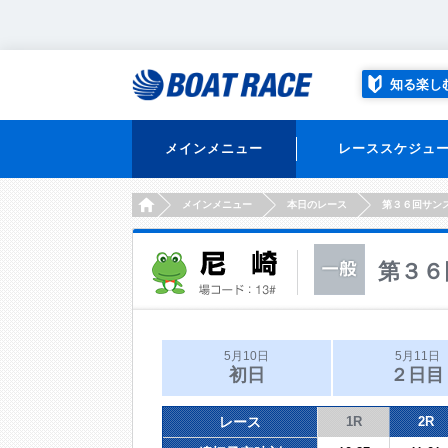
知る楽し
メインメニュー
レーススケジュ
HOME
メインメニュー
本日のレース
第３６回サン
第３６
5月10日
5月11日
初日
２日目
レース
1R
2R