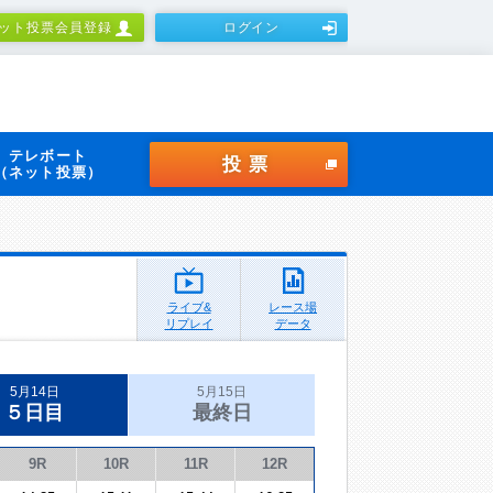
ット投票会員登録
ログイン
テレボート
投票
（ネット投票）
ライブ&
レース場
リプレイ
データ
5月14日
5月15日
５日目
最終日
9R
10R
11R
12R