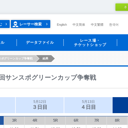
ネ
む
レーサー検索
English
中文简体
中文繁體
한국어
レース場・
ール
データファイル
チケットショップ
スポグリーンカップ争奪戦
結果
回サンスポグリーンカップ争奪戦
5月12日
5月13日
３日目
４日目
3R
4R
5R
6R
7R
8R