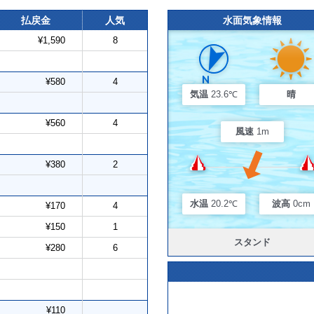
払戻金
人気
水面気象情報
¥1,590
8
¥580
4
気温
23.6℃
晴
¥560
4
風速
1m
¥380
2
水温
20.2℃
波高
0cm
¥170
4
¥150
1
スタンド
¥280
6
¥110