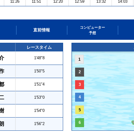
11:26
11:51
12:20
12:59
13:32
14:03
コンピューター
直前情報
予想
レースタイム
介
1'48"8
1
作
1'50"5
2
都
1'51"4
3
二
4
1'53"0
樹
5
1'54"0
6
朗
1'56"2