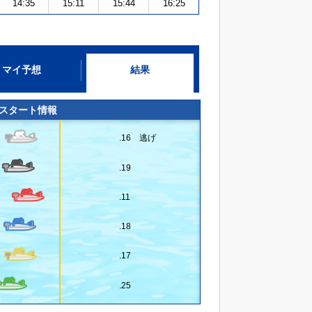
14:35
15:11
15:44
16:25
マイ予想
結果
スタート情報
.16 逃げ
.19
.11
.18
.17
.25