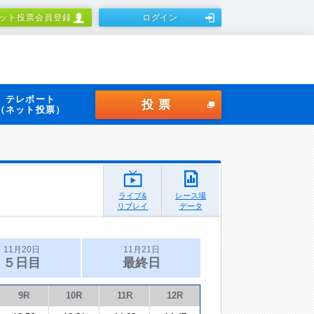
ット投票会員登録
ログイン
テレボート
投票
（ネット投票）
ライブ&
レース場
リプレイ
データ
11月20日
11月21日
５日目
最終日
9R
10R
11R
12R