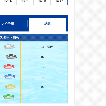
12:56
13:31
14:08
14:47
マイ予想
結果
スタート情報
.11 逃げ
.07
.12
.10
.09
.13