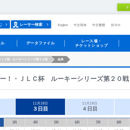
ネ
む
レーサー検索
English
中文简体
中文繁體
한국어
レース場・
ール
データファイル
チケットショップ
ＪＬＣ杯 ルーキーシリーズ第２０戦
結果
ー！・ＪＬＣ杯 ルーキーシリーズ第２０戦
11月18日
11月19日
３日目
４日目
3R
4R
5R
6R
7R
8R