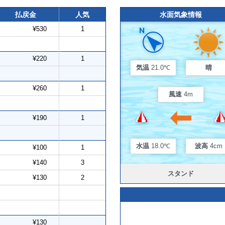
払戻金
人気
水面気象情報
¥530
1
¥220
1
気温
21.0℃
晴
¥260
1
風速
4m
¥190
1
水温
18.0℃
波高
4cm
¥100
1
¥140
3
スタンド
¥130
2
¥130