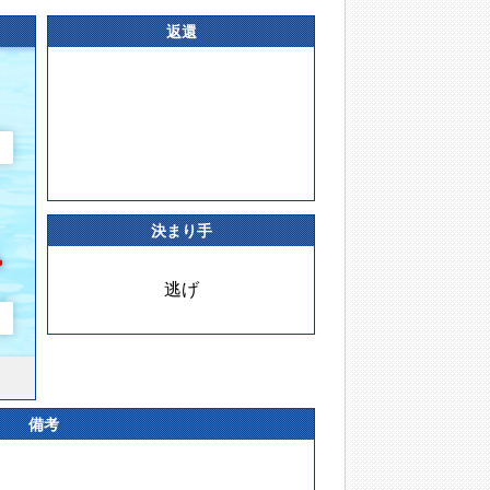
返還
決まり手
逃げ
備考