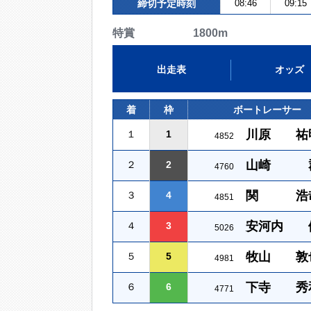
締切予定時刻
08:46
09:15
特賞 1800m
出走表
オッズ
着
枠
ボートレーサー
川原 祐
１
1
4852
山崎 
２
2
4760
関 浩
３
4
4851
安河内 
４
3
5026
牧山 敦
５
5
4981
下寺 秀
６
6
4771