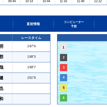
09:44
10:14
10:44
11:16
11:48
12:22
コンピューター
直前情報
予想
レースタイム
明
1'47"4
1
郡
1'49"3
2
哉
1'49"7
3
健
4
1'51"9
也
5
6
和