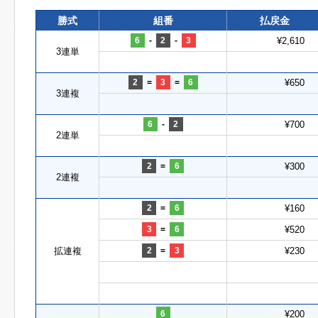
勝式
組番
払戻金
6
-
2
-
3
¥2,610
3連単
2
=
3
=
6
¥650
3連複
6
-
2
¥700
2連単
2
=
6
¥300
2連複
2
=
6
¥160
3
=
6
¥520
拡連複
2
=
3
¥230
6
¥200