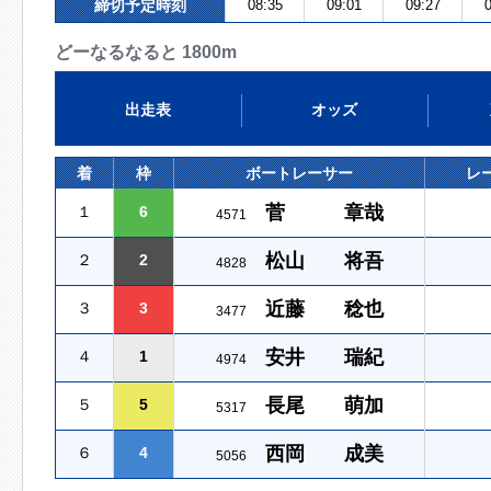
締切予定時刻
08:35
09:01
09:27
0
どーなるなると 1800m
出走表
オッズ
着
枠
ボートレーサー
レ
菅 章哉
１
6
4571
松山 将吾
２
2
4828
近藤 稔也
３
3
3477
安井 瑞紀
４
1
4974
長尾 萌加
５
5
5317
西岡 成美
６
4
5056