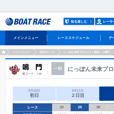
知る楽しむ
レーサ
メインメニュー
レーススケジュール
デ
HOME
メインメニュー
本日のレース
にっぽん未来プロジェクト競走ｉｎ鳴門
にっぽん未来プロ
8月10日
8月11日
初日
２日目
レース
1R
2R
3R