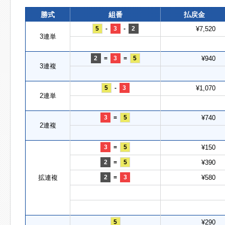
勝式
組番
払戻金
5
-
3
-
2
¥7,520
3連単
2
=
3
=
5
¥940
3連複
5
-
3
¥1,070
2連単
3
=
5
¥740
2連複
3
=
5
¥150
2
=
5
¥390
拡連複
2
=
3
¥580
5
¥290