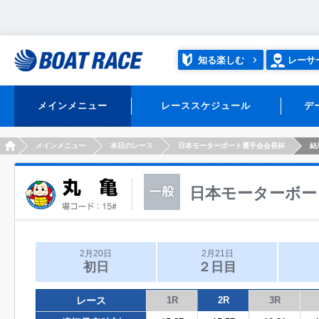
知る楽しむ
レーサ
メインメニュー
レーススケジュール
デ
HOME
メインメニュー
本日のレース
日本モーターボート選手会会長杯
結
日本モーターボー
2月20日
2月21日
初日
２日目
レース
1R
2R
3R