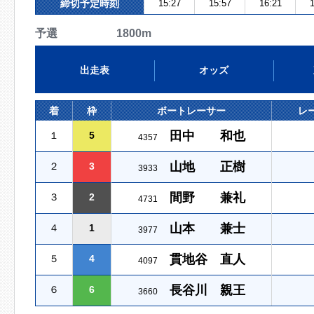
締切予定時刻
15:27
15:57
16:21
1
予選 1800m
出走表
オッズ
着
枠
ボートレーサー
レ
田中 和也
１
5
4357
山地 正樹
２
3
3933
間野 兼礼
３
2
4731
山本 兼士
４
1
3977
貫地谷 直人
５
4
4097
長谷川 親王
６
6
3660