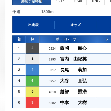
締切予定時刻
15:17
15:40
16:05
1
予選 1800m
出走表
オッズ
着
枠
ボートレーサー
レ
西岡 顕心
１
2
5224
宮内 由紀英
２
1
3293
長尾 萌加
３
4
5317
大谷 直弘
４
6
3957
越智 照浩
５
5
4010
中本 大樹
６
3
5282