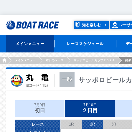
知る楽しむ
レーサ
メインメニュー
レーススケジュール
デ
HOME
メインメニュー
本日のレース
サッポロビールカップ２０２４
結果
サッポロビールカ
7月9日
7月10日
初日
２日目
レース
1R
2R
3R