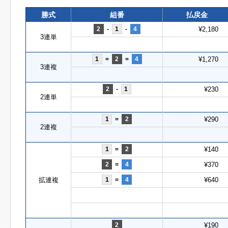
勝式
組番
払戻金
2
-
1
-
4
¥2,180
3連単
1
=
2
=
4
¥1,270
3連複
2
-
1
¥230
2連単
1
=
2
¥290
2連複
1
=
2
¥140
2
=
4
¥370
拡連複
1
=
4
¥640
2
¥190