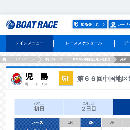
知る楽しむ
レーサ
メインメニュー
レーススケジュール
デ
HOME
メインメニュー
本日のレース
第６６回中国地区選手権競走
結果
第６６回中国地区
2月5日
2月6日
初日
２日目
レース
1R
2R
3R