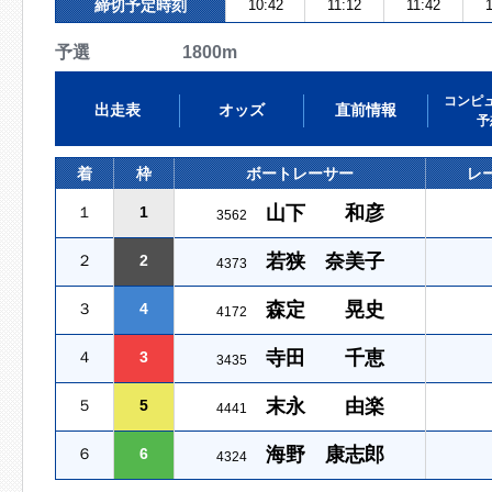
締切予定時刻
10:42
11:12
11:42
1
予選 1800m
コンピ
出走表
オッズ
直前情報
予
着
枠
ボートレーサー
レ
山下 和彦
１
1
3562
若狭 奈美子
２
2
4373
森定 晃史
３
4
4172
寺田 千恵
４
3
3435
末永 由楽
５
5
4441
海野 康志郎
６
6
4324