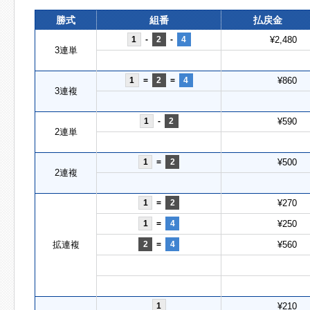
勝式
組番
払戻金
1
-
2
-
4
¥2,480
3連単
1
=
2
=
4
¥860
3連複
1
-
2
¥590
2連単
1
=
2
¥500
2連複
1
=
2
¥270
1
=
4
¥250
拡連複
2
=
4
¥560
1
¥210