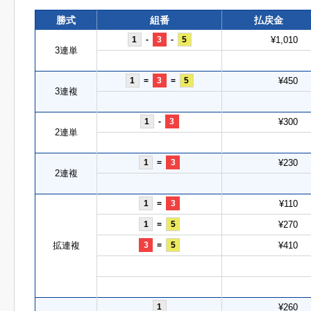
勝式
組番
払戻金
1
-
3
-
5
¥1,010
3連単
1
=
3
=
5
¥450
3連複
1
-
3
¥300
2連単
1
=
3
¥230
2連複
1
=
3
¥110
1
=
5
¥270
拡連複
3
=
5
¥410
1
¥260