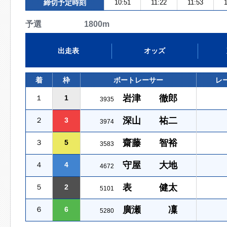
締切予定時刻
10:51
11:22
11:53
1
予選 1800m
出走表
オッズ
着
枠
ボートレーサー
レ
岩津 徹郎
１
1
3935
深山 祐二
２
3
3974
齋藤 智裕
３
5
3583
守屋 大地
４
4
4672
表 健太
５
2
5101
廣瀬 凜
６
6
5280