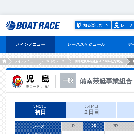
知る楽しむ
レーサ
メインメニュー
レーススケジュール
デ
HOME
メインメニュー
本日のレース
備南競艇事業組合４７周年記念競走
備南競艇事業組合
3月13日
3月14日
初日
２日目
レース
1R
2R
3R