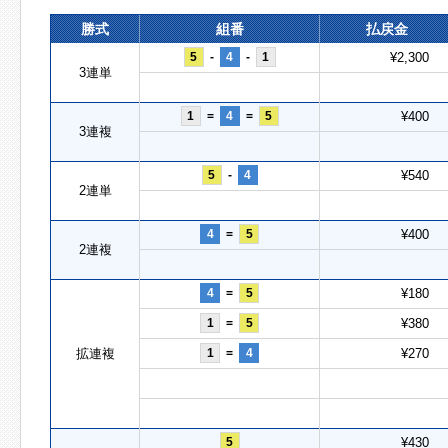
勝式
組番
払戻金
5
-
4
-
1
¥2,300
3連単
1
=
4
=
5
¥400
3連複
5
-
4
¥540
2連単
4
=
5
¥400
2連複
4
=
5
¥180
1
=
5
¥380
拡連複
1
=
4
¥270
5
¥430