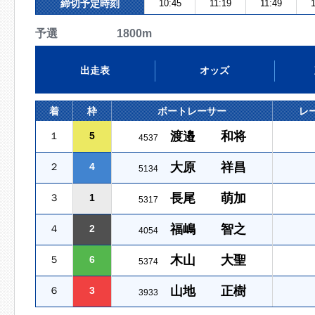
締切予定時刻
10:45
11:19
11:49
1
予選 1800m
出走表
オッズ
着
枠
ボートレーサー
レ
渡邉 和将
１
5
4537
大原 祥昌
２
4
5134
長尾 萌加
３
1
5317
福嶋 智之
４
2
4054
木山 大聖
５
6
5374
山地 正樹
６
3
3933