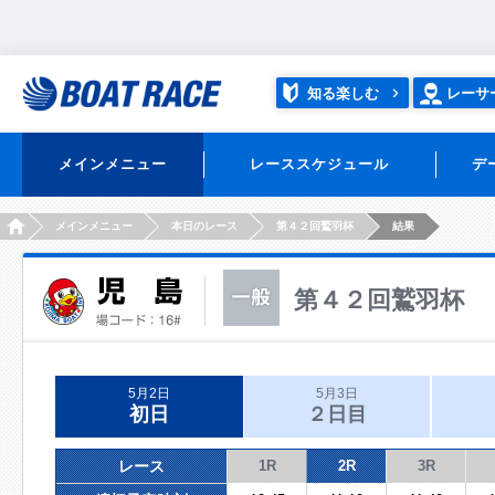
知る楽しむ
レーサ
メインメニュー
レーススケジュール
デ
HOME
メインメニュー
本日のレース
第４２回鷲羽杯
結果
第４２回鷲羽杯
5月2日
5月3日
初日
２日目
レース
1R
2R
3R