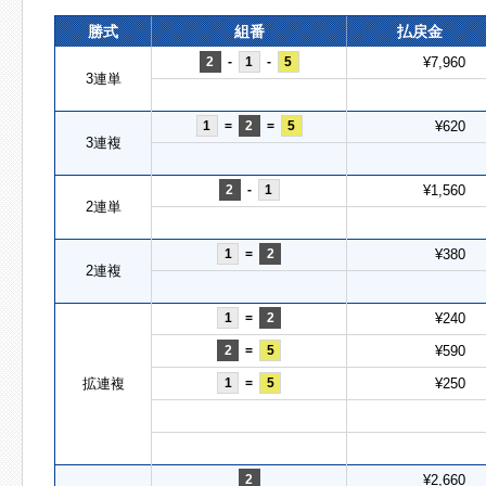
勝式
組番
払戻金
2
-
1
-
5
¥7,960
3連単
1
=
2
=
5
¥620
3連複
2
-
1
¥1,560
2連単
1
=
2
¥380
2連複
1
=
2
¥240
2
=
5
¥590
拡連複
1
=
5
¥250
2
¥2,660