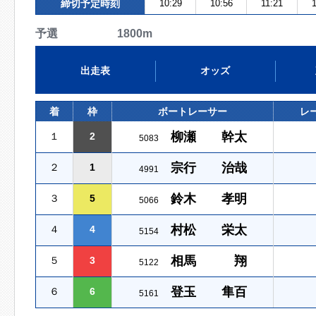
締切予定時刻
10:29
10:56
11:21
予選 1800m
出走表
オッズ
着
枠
ボートレーサー
レ
柳瀬 幹太
１
2
5083
宗行 治哉
２
1
4991
鈴木 孝明
３
5
5066
村松 栄太
４
4
5154
相馬 翔
５
3
5122
登玉 隼百
６
6
5161