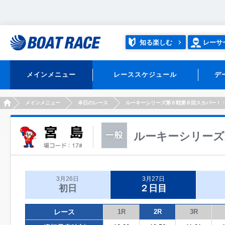
知る楽しむ
レーサ
メインメニュー
レーススケジュール
デ
HOME
メインメニュー
本日のレース
ルーキーシリーズ第６戦第８回スカパー！
ルーキーシリーズ
3月26日
3月27日
初日
２日目
レース
1R
2R
3R