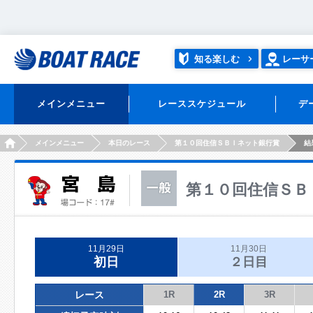
知る楽しむ
レーサ
メインメニュー
レーススケジュール
デ
HOME
メインメニュー
本日のレース
第１０回住信ＳＢＩネット銀行賞
結
第１０回住信ＳＢ
11月29日
11月30日
初日
２日目
レース
1R
2R
3R