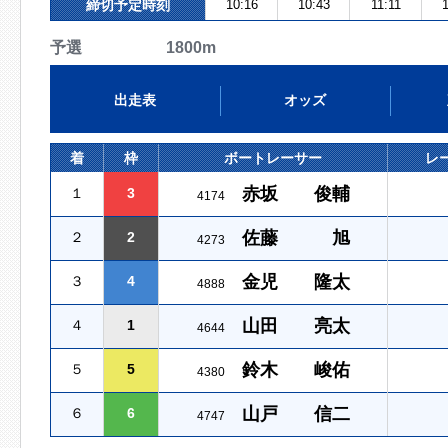
締切予定時刻
10:16
10:43
11:11
予選 1800m
出走表
オッズ
着
枠
ボートレーサー
レ
赤坂 俊輔
１
3
4174
佐藤 旭
２
2
4273
金児 隆太
３
4
4888
山田 亮太
４
1
4644
鈴木 峻佑
５
5
4380
山戸 信二
６
6
4747