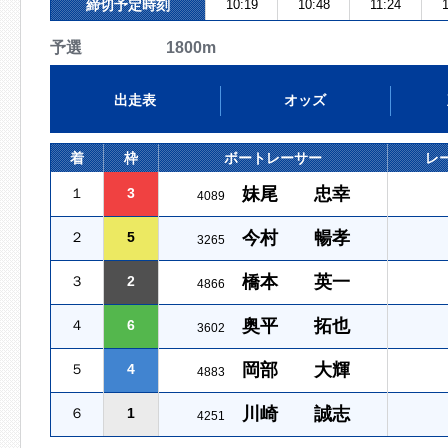
締切予定時刻
10:19
10:48
11:24
予選 1800m
出走表
オッズ
着
枠
ボートレーサー
レ
妹尾 忠幸
１
3
4089
今村 暢孝
２
5
3265
橋本 英一
３
2
4866
奥平 拓也
４
6
3602
岡部 大輝
５
4
4883
川崎 誠志
６
1
4251