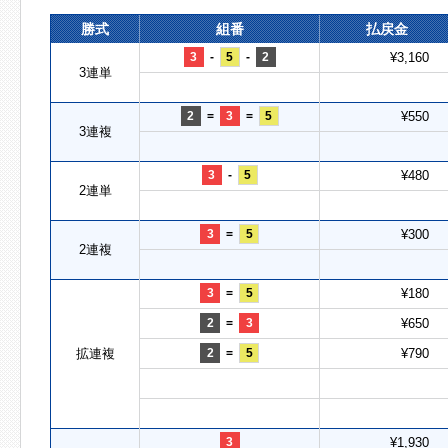
勝式
組番
払戻金
3
-
5
-
2
¥3,160
3連単
2
=
3
=
5
¥550
3連複
3
-
5
¥480
2連単
3
=
5
¥300
2連複
3
=
5
¥180
2
=
3
¥650
拡連複
2
=
5
¥790
3
¥1,930