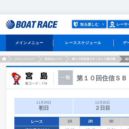
知る楽しむ
レーサ
メインメニュー
レーススケジュール
デ
HOME
メインメニュー
本日のレース
第１０回住信ＳＢＩネット銀行賞
結
第１０回住信ＳＢ
11月29日
11月30日
初日
２日目
レース
1R
2R
3R