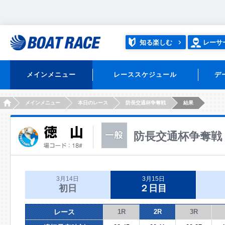
知る楽しむ
レーサ
メインメニュー
レーススケジュール
デ
HOME
メインメニュー
本日のレース
防長交通杯争奪戦
結果
防長交通杯争奪戦
3月14日
3月15日
初日
２日目
レース
1R
2R
3R