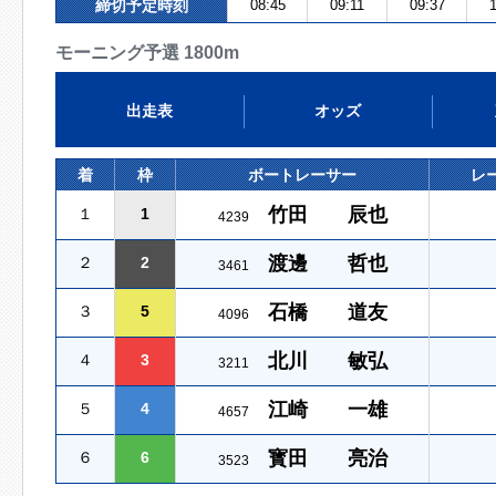
締切予定時刻
08:45
09:11
09:37
1
モーニング予選 1800m
出走表
オッズ
着
枠
ボートレーサー
レ
竹田 辰也
１
1
4239
渡邊 哲也
２
2
3461
石橋 道友
３
5
4096
北川 敏弘
４
3
3211
江崎 一雄
５
4
4657
寳田 亮治
６
6
3523