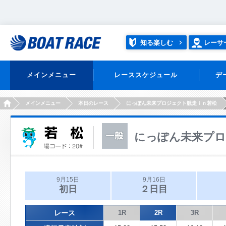
知る楽しむ
レーサ
メインメニュー
レーススケジュール
デ
HOME
メインメニュー
本日のレース
にっぽん未来プロジェクト競走ｉｎ若松
にっぽん未来プロ
9月15日
9月16日
初日
２日目
レース
1R
2R
3R