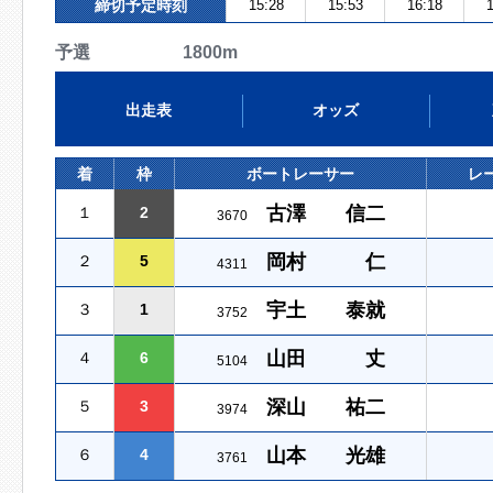
締切予定時刻
15:28
15:53
16:18
1
予選 1800m
出走表
オッズ
着
枠
ボートレーサー
レ
古澤 信二
１
2
3670
岡村 仁
２
5
4311
宇土 泰就
３
1
3752
山田 丈
４
6
5104
深山 祐二
５
3
3974
山本 光雄
６
4
3761