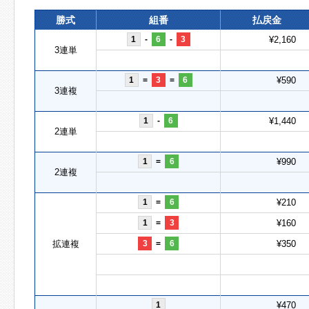
勝式
組番
払戻金
1
-
6
-
3
¥2,160
3連単
1
=
3
=
6
¥590
3連複
1
-
6
¥1,440
2連単
1
=
6
¥990
2連複
1
=
6
¥210
1
=
3
¥160
拡連複
3
=
6
¥350
1
¥470