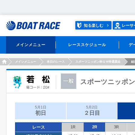
知る楽しむ
レーサ
メインメニュー
レーススケジュール
デ
HOME
メインメニュー
本日のレース
スポーツニッポン杯ＧＷ特選競走
結
スポーツニッポン
5月1日
5月2日
初日
２日目
レース
1R
2R
3R