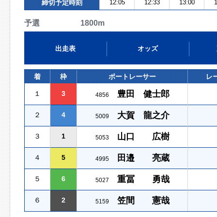
締切予定時刻
12:05
12:33
13:00
1
予選 1800m
出走表
オッズ
着
枠
ボートレーサー
レ
豊田 健士郎
１
3
4856
大賀 龍之介
２
4
5009
山口 広樹
３
1
5053
田邉 亮蔵
４
5
4995
重冨 勇哉
５
6
5027
笠間 憲哉
６
2
5159