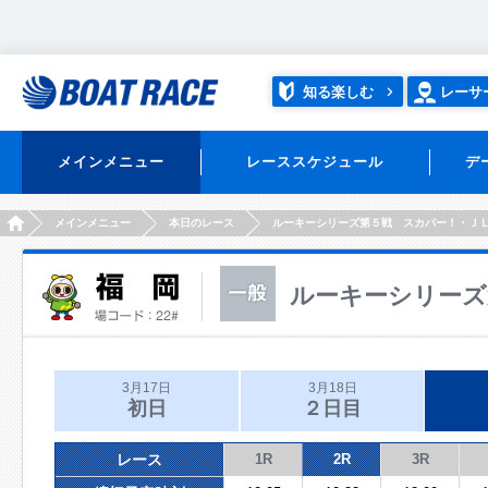
知る楽しむ
レーサ
メインメニュー
レーススケジュール
デ
HOME
メインメニュー
本日のレース
ルーキーシリーズ第５戦 スカパー！・Ｊ
ルーキーシリーズ
3月17日
3月18日
初日
２日目
レース
1R
2R
3R