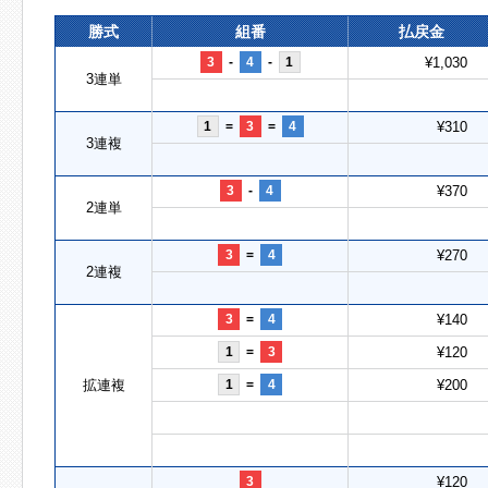
勝式
組番
払戻金
3
-
4
-
1
¥1,030
3連単
1
=
3
=
4
¥310
3連複
3
-
4
¥370
2連単
3
=
4
¥270
2連複
3
=
4
¥140
1
=
3
¥120
拡連複
1
=
4
¥200
3
¥120