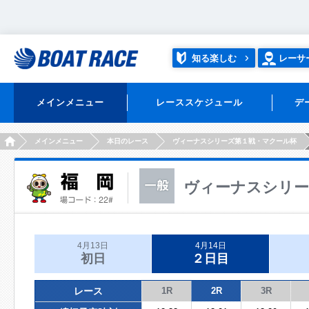
知る楽しむ
レーサ
メインメニュー
レーススケジュール
デ
HOME
メインメニュー
本日のレース
ヴィーナスシリーズ第１戦・マクール杯
ヴィーナスシリー
4月13日
4月14日
初日
２日目
レース
1R
2R
3R