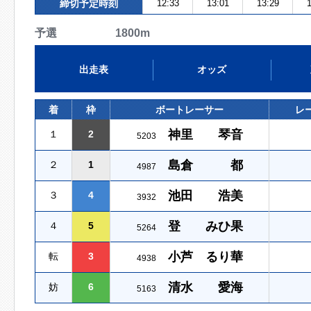
締切予定時刻
12:33
13:01
13:29
1
予選 1800m
出走表
オッズ
着
枠
ボートレーサー
レ
神里 琴音
１
2
5203
島倉 都
２
1
4987
池田 浩美
３
4
3932
登 みひ果
４
5
5264
小芦 るり華
転
3
4938
清水 愛海
妨
6
5163