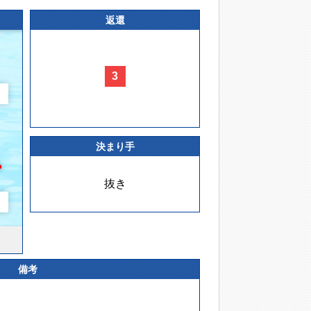
返還
3
決まり手
抜き
備考