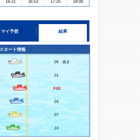
16:21
16:53
17:25
18:00
マイ予想
結果
スタート情報
.06 抜き
.01
F.02
.04
.07
.10