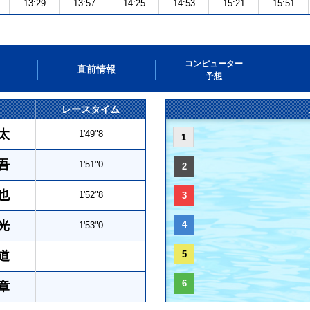
13:29
13:57
14:25
14:53
15:21
15:51
コンピューター
直前情報
予想
レースタイム
太
1'49"8
1
吾
1'51"0
2
也
1'52"8
3
光
4
1'53"0
道
5
6
章