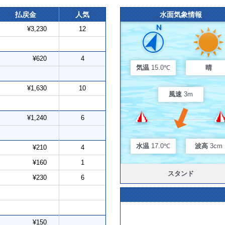
払戻金
人気
水面気象情報
¥3,230
12
¥620
4
気温
15.0℃
晴
¥1,630
10
風速
3m
¥1,240
6
水温
17.0℃
波高
3cm
¥210
4
¥160
1
スタンド
¥230
6
¥150