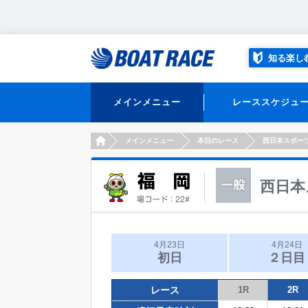
知る楽し
メインメニュー
レーススケジュ
HOME
メインメニュー
本日のレース
西日本スポー
西日本
4月23日
4月24日
初日
２日目
レース
1R
2R