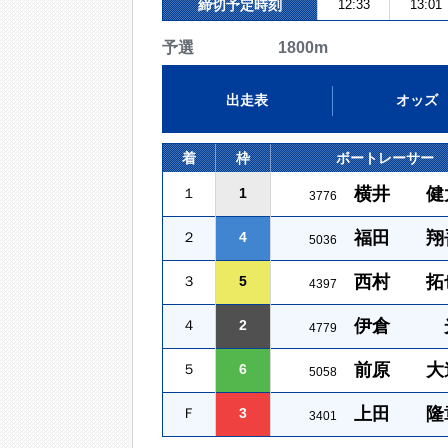
締切予定時刻
12:33
13:01
予選 1800m
出走表
オッズ
着
枠
ボートレーサー
横井 健
１
1
3776
福田 翔
２
4
5036
西村 拓
３
5
4397
伊倉 
４
2
4779
前原 大
５
6
5058
上田 隆
Ｆ
3
3401