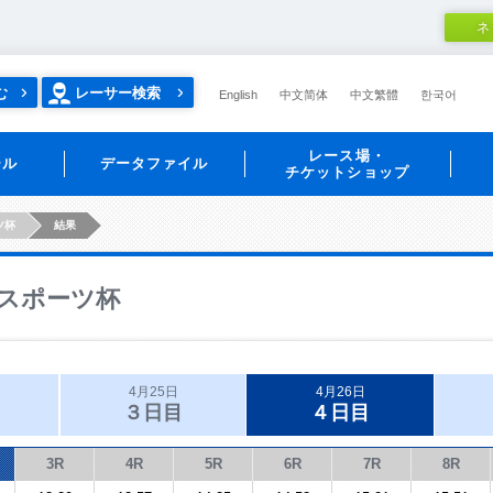
ネ
む
レーサー検索
English
中文简体
中文繁體
한국어
レース場・
ール
データファイル
チケットショップ
ツ杯
結果
スポーツ杯
4月25日
4月26日
３日目
４日目
3R
4R
5R
6R
7R
8R