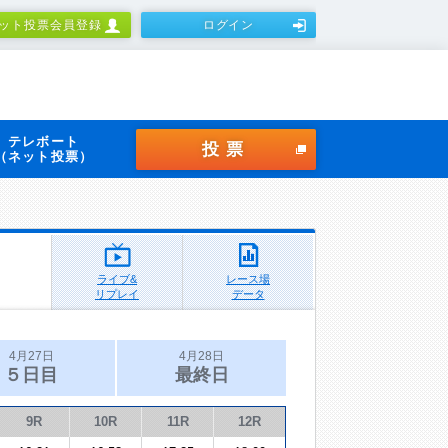
ット投票会員登録
ログイン
テレボート
投票
（ネット投票）
ライブ&
レース場
リプレイ
データ
4月27日
4月28日
５日目
最終日
9R
10R
11R
12R