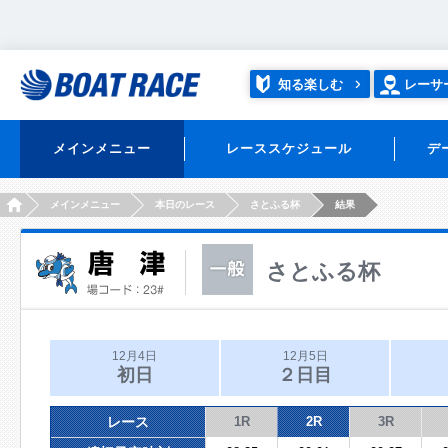
知る楽しむ
レーサ
メインメニュー
レーススケジュール
デ
HOME
メインメニュー
本日のレース
さとふる杯
結果
さとふる杯
12月4日
12月5日
初日
２日目
レース
1R
2R
3R