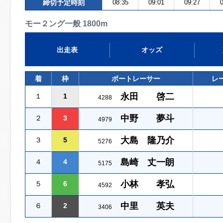
締切予定時刻
08:35
09:01
09:27
0
モー２ング一般 1800m
出走表
オッズ
着
枠
ボートレーサー
レ
永田 啓二
１
1
4288
中野 夢斗
２
3
4979
大島 隆乃介
３
5
5276
島崎 丈一朗
４
4
5175
小林 孝弘
５
6
4592
中里 英夫
６
2
3406