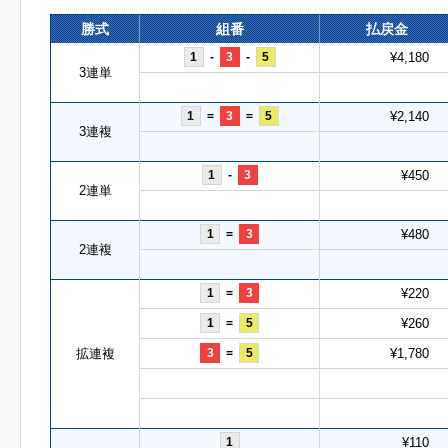
勝式
組番
払戻金
1
-
3
-
5
¥4,180
3連単
1
=
3
=
5
¥2,140
3連複
1
-
3
¥450
2連単
1
=
3
¥480
2連複
1
=
3
¥220
1
=
5
¥260
拡連複
3
=
5
¥1,780
1
¥110