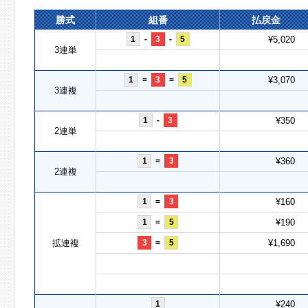
勝式
組番
払戻金
1
-
3
-
5
¥5,020
3連単
1
=
3
=
5
¥3,070
3連複
1
-
3
¥350
2連単
1
=
3
¥360
2連複
1
=
3
¥160
1
=
5
¥190
拡連複
3
=
5
¥1,690
1
¥240