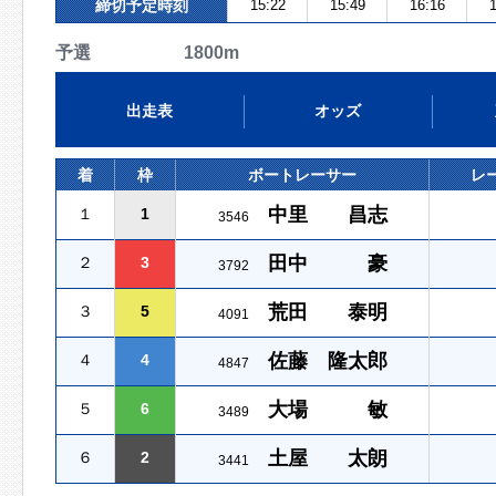
締切予定時刻
15:22
15:49
16:16
1
予選 1800m
出走表
オッズ
着
枠
ボートレーサー
レ
中里 昌志
１
1
3546
田中 豪
２
3
3792
荒田 泰明
３
5
4091
佐藤 隆太郎
４
4
4847
大場 敏
５
6
3489
土屋 太朗
６
2
3441