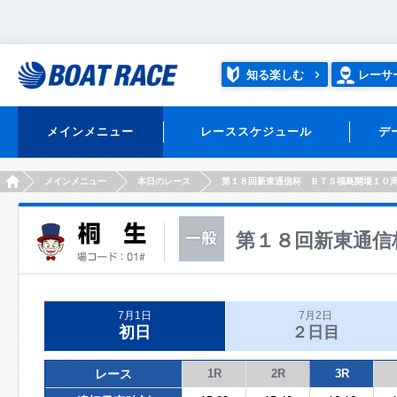
知る楽しむ
レーサ
メインメニュー
レーススケジュール
デ
HOME
メインメニュー
本日のレース
第１８回新東通信杯 ＢＴＳ福島開場１０
第１８回新東通信
7月1日
7月2日
初日
２日目
レース
1R
2R
3R