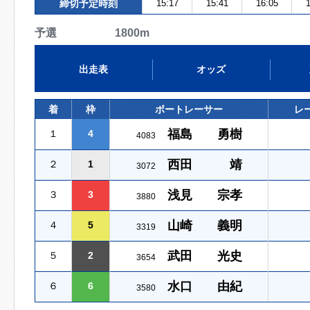
締切予定時刻
15:17
15:41
16:05
1
予選 1800m
出走表
オッズ
着
枠
ボートレーサー
レ
福島 勇樹
１
4
4083
西田 靖
２
1
3072
浅見 宗孝
３
3
3880
山崎 義明
４
5
3319
武田 光史
５
2
3654
水口 由紀
６
6
3580