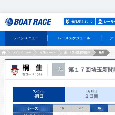
知る楽しむ
レーサ
メインメニュー
レーススケジュール
デ
HOME
メインメニュー
本日のレース
第１７回埼玉新聞社杯
結果
第１７回埼玉新聞
3月17日
3月18日
初日
２日目
レース
1R
2R
3R