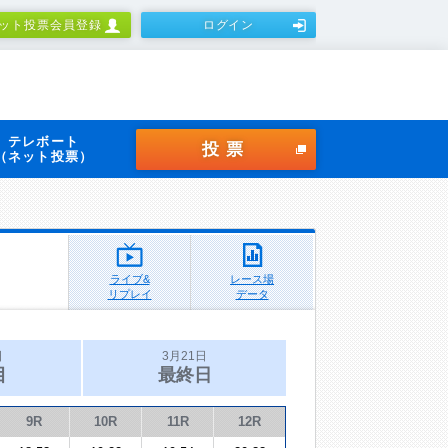
ット投票会員登録
ログイン
テレボート
投票
（ネット投票）
ライブ&
レース場
リプレイ
データ
日
3月21日
目
最終日
9R
10R
11R
12R