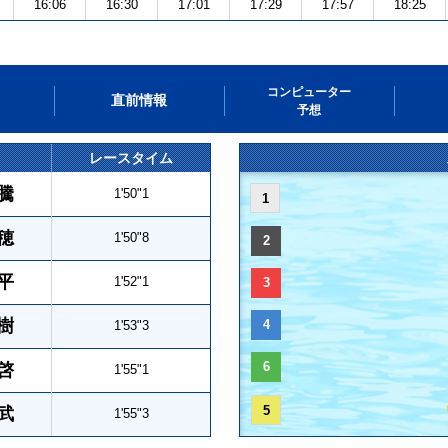
16:06
16:30
17:01
17:29
17:57
18:25
コンピューター
直前情報
予想
レースタイム
騰
1'50"1
1
穂
1'50"8
2
平
1'52"1
3
樹
4
1'53"3
6
啓
1'55"1
5
武
1'55"3