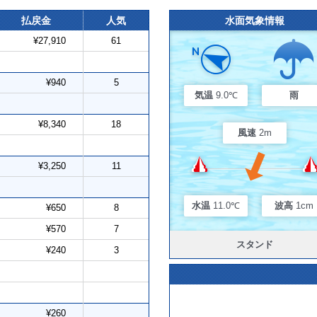
払戻金
人気
水面気象情報
¥27,910
61
¥940
5
気温
9.0℃
雨
¥8,340
18
風速
2m
¥3,250
11
水温
11.0℃
波高
1cm
¥650
8
¥570
7
スタンド
¥240
3
¥260