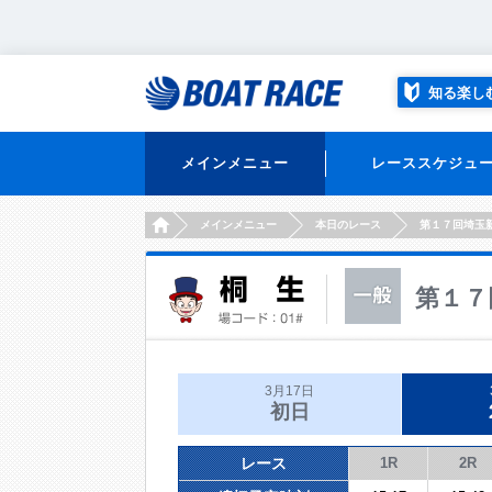
知る楽し
メインメニュー
レーススケジュ
HOME
メインメニュー
本日のレース
第１７回埼玉
第１７
3月17日
初日
レース
1R
2R