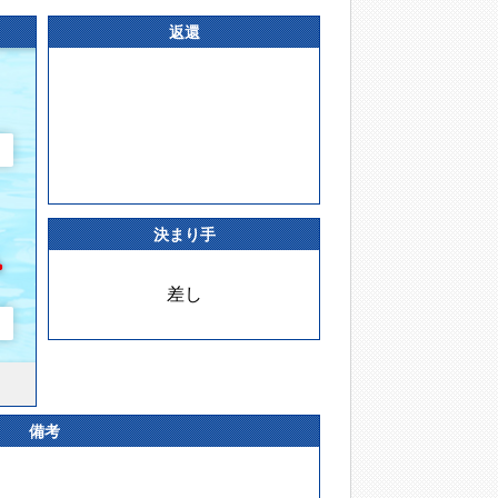
返還
決まり手
差し
備考