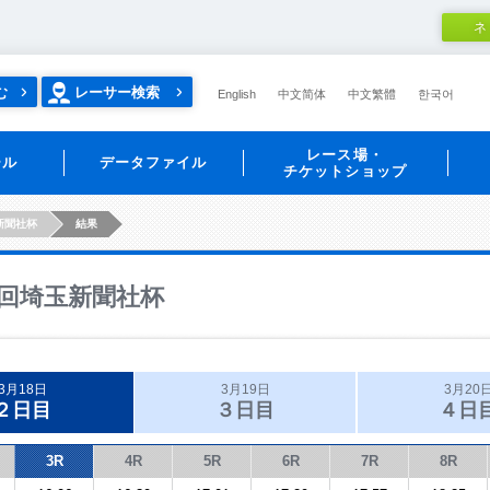
ネ
む
レーサー検索
English
中文简体
中文繁體
한국어
レース場・
ール
データファイル
チケットショップ
新聞社杯
結果
回埼玉新聞社杯
3月18日
3月19日
3月20
２日目
３日目
４日
3R
4R
5R
6R
7R
8R