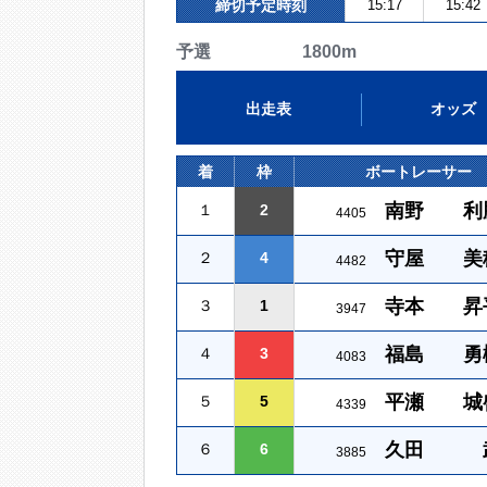
締切予定時刻
15:17
15:42
予選 1800m
出走表
オッズ
着
枠
ボートレーサー
南野 利
１
2
4405
守屋 美
２
4
4482
寺本 昇
３
1
3947
福島 勇
４
3
4083
平瀬 城
５
5
4339
久田 
６
6
3885