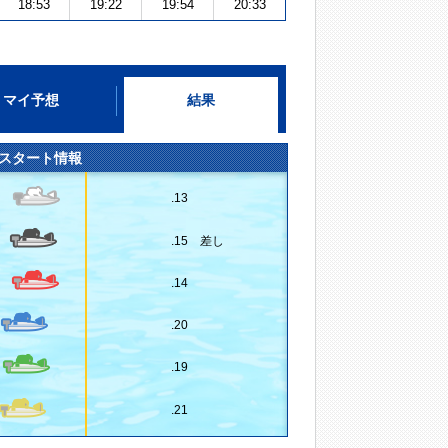
18:53
19:22
19:54
20:33
マイ予想
結果
スタート情報
.13
.15 差し
.14
.20
.19
.21