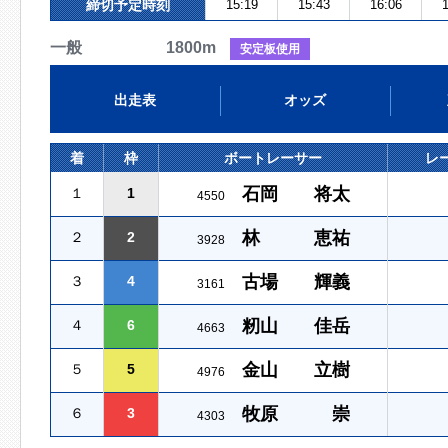
締切予定時刻
15:19
15:43
16:06
1
一般 1800m
安定板使用
出走表
オッズ
着
枠
ボートレーサー
レ
石岡 将太
１
1
4550
林 恵祐
２
2
3928
古場 輝義
３
4
3161
籾山 佳岳
４
6
4663
金山 立樹
５
5
4976
牧原 崇
６
3
4303