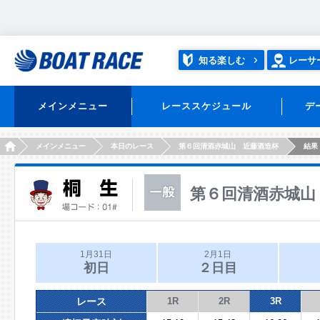
知る楽しむ
レーサ
メインメニュー
レーススケジュール
デ
HOME
メインメニュー
本日のレース
第６回清酒赤城山 近藤酒造杯
結果
第６回清酒赤城山
1月31日
2月1日
初日
２日目
レース
1R
2R
3R