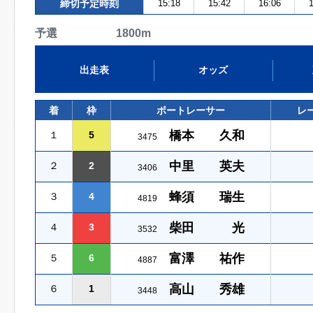
締切予定時刻
15:18
15:42
16:06
1
予選 1800m
出走表
オッズ
着
枠
ボートレーサー
レ
橋本 久和
１
5
3475
中里 英夫
２
2
3406
蜂須 瑞生
３
4
4819
柴田 光
４
3
3532
富澤 祐作
５
6
4887
高山 秀雄
６
1
3448