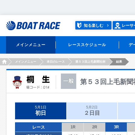
知る楽しむ
レーサ
メインメニュー
レーススケジュール
デ
HOME
メインメニュー
本日のレース
第５３回上毛新聞社杯
結果
第５３回上毛新聞
5月1日
5月2日
初日
２日目
レース
1R
2R
3R